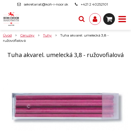
sekretariat@koh-i-noor.sk
+421 2 40252101
Úvod
Ceruzky
Tuhy
Tuha akvarel. umelecká 3,8 -
ružovofialová
Tuha akvarel. umelecká 3,8 - ružovofialová