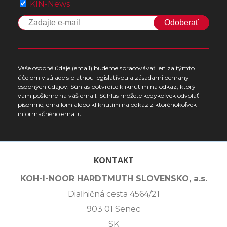
KIN-News
Odoberať
Vaše osobné údaje (email) budeme spracovávať len za týmto
účelom v súlade s platnou legislatívou a zásadami ochrany
osobných údajov. Súhlas potvrdíte kliknutím na odkaz, ktorý
vám pošleme na váš email. Súhlas môžete kedykoľvek odvolať
písomne, emailom alebo kliknutím na odkaz z ktoréhokoľvek
informačného emailu.
KONTAKT
KOH-I-NOOR HARDTMUTH SLOVENSKO, a.s.
Diaľničná cesta 4564/21
903 01 Senec
SK