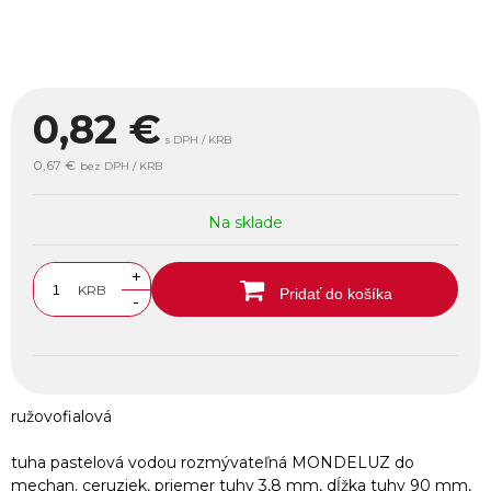
0,82
€
s DPH / KRB
0,67 €
bez DPH / KRB
Na sklade
+
KRB
Pridať do košíka
-
ružovofialová
tuha pastelová vodou rozmývateľná MONDELUZ do
mechan. ceruziek, priemer tuhy 3,8 mm, dĺžka tuhy 90 mm,