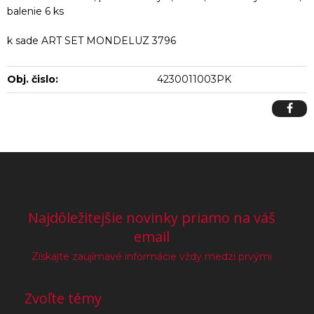
balenie 6 ks
k sade ART SET MONDELUZ 3796
Obj. čislo:
4230011003PK
Najdôležitejšie novinky priamo na váš
email
Získajte zaujímavé informácie vždy medzi prvými
Zvoľte témy