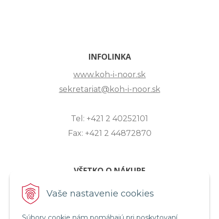
INFOLINKA
www.koh-i-noor.sk
sekretariat@koh-i-noor.sk
Tel: +421 2 40252101
Fax: +421 2 44872870
VŠETKO O NÁKUPE
ZASLANIE OTÁZKY
Vaše nastavenie cookies
O SPOLOČNOSTI
Súbory cookie nám pomáhajú pri poskytovaní
OBCHODNÉ PODMIENKY