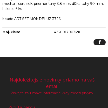
mechan. ceruziek, priemer tuhy 3,8 mm, dĺžka tuhy 90 mm,
balenie 6 ks
k sade ART SET MONDELUZ 3796
Obj. čislo:
4230017003PK
Najdôležitejšie novinky priamo na váš
email
Získajte zaujímavé informácie vždy medzi prvými
Zvoľte témy