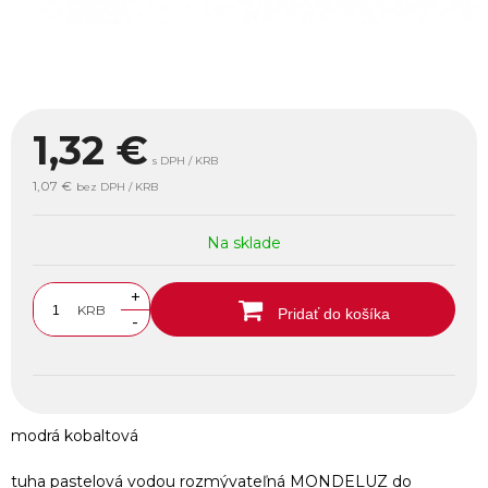
1,32
€
s DPH / KRB
1,07 €
bez DPH / KRB
Na sklade
+
KRB
Pridať do košíka
-
modrá kobaltová
tuha pastelová vodou rozmývateľná MONDELUZ do