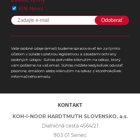
KIN-News
Odoberať
Vaše osobné údaje (email) budeme spracovávať len za týmto
účelom v súlade s platnou legislatívou a zásadami ochrany
osobných údajov. Súhlas potvrdíte kliknutím na odkaz, ktorý
vám pošleme na váš email. Súhlas môžete kedykoľvek odvolať
písomne, emailom alebo kliknutím na odkaz z ktoréhokoľvek
informačného emailu.
KONTAKT
KOH-I-NOOR HARDTMUTH SLOVENSKO, a.s.
Diaľničná cesta 4564/21
903 01 Senec