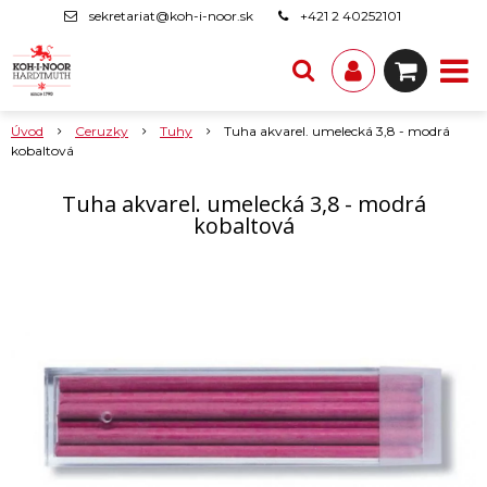
sekretariat@koh-i-noor.sk
+421 2 40252101
Úvod
Ceruzky
Tuhy
Tuha akvarel. umelecká 3,8 - modrá
kobaltová
Tuha akvarel. umelecká 3,8 - modrá
kobaltová