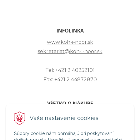
INFOLINKA
www.koh-i-noor.sk
sekretariat@koh-i-noor.sk
Tel: +421 2 40252101
Fax: +421 2 44872870
VŠETKO O NÁKUPE
ZASLANIE OTÁZKY
Vaše nastavenie cookies
O SPOLOČNOSTI
Súbory cookie nám pomáhajú pri poskytovaní
OBCHODNÉ PODMIENKY