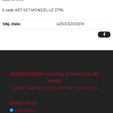
k sade ART SET MONDELUZ 3796
Obj. čislo:
4230032003PK
Najdôležitejšie novinky priamo na váš
email
Získajte zaujímavé informácie vždy medzi prvými
Zvoľte témy
KIN-News