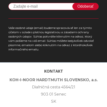
Odoberať
Vaše osobné údaje (email) budeme spracovávať len za týmto
účelom v súlade s platnou legislatívou a zásadami ochrany
osobných údajov. Súhlas potvrdíte kliknutím na odkaz, ktorý
vám pošleme na váš email. Súhlas môžete kedykoľvek odvolať
písomne, emailom alebo kliknutím na odkaz z ktoréhokoľvek
informačného emailu.
KONTAKT
KOH-I-NOOR HARDTMUTH SLOVENSKO, a.s.
Diaľničná cesta 4564/21
903 01 Senec
SK