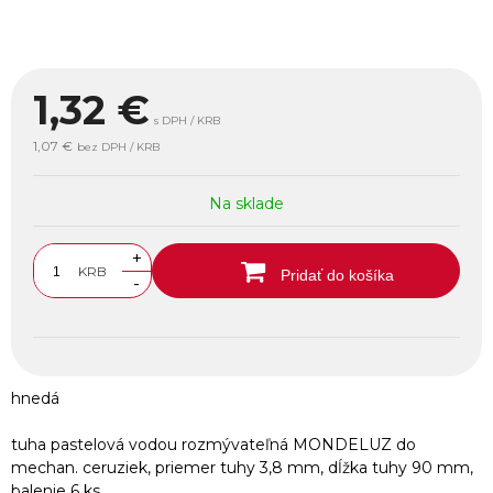
1,32
€
s DPH / KRB
1,07 €
bez DPH / KRB
Na sklade
+
KRB
Pridať do košíka
-
hnedá
tuha pastelová vodou rozmývateľná MONDELUZ do
mechan. ceruziek, priemer tuhy 3,8 mm, dĺžka tuhy 90 mm,
balenie 6 ks