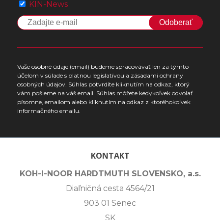
KIN-News
Odoberať
Vaše osobné údaje (email) budeme spracovávať len za týmto
účelom v súlade s platnou legislatívou a zásadami ochrany
osobných údajov. Súhlas potvrdíte kliknutím na odkaz, ktorý
vám pošleme na váš email. Súhlas môžete kedykoľvek odvolať
písomne, emailom alebo kliknutím na odkaz z ktoréhokoľvek
informačného emailu.
KONTAKT
KOH-I-NOOR HARDTMUTH SLOVENSKO, a.s.
Diaľničná cesta 4564/21
903 01 Senec
SK