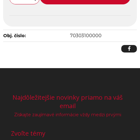
-
Obj. čislo:
70303100000
Najdôležitejšie novinky priamo na váš
email
Získajte zaujímavé informácie vždy medzi prvými
Zvoľte témy