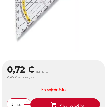
0,72
€
s DPH / KS
0,60 €
bez DPH / KS
Na objednávku
+
KS
Pridať do košíka