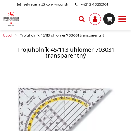
sekretariat@koh-i-noor.sk
+421 2 40252101
Úvod
Trojuholník 45/113 uhlomer 703031 transparentný
Trojuholník 45/113 uhlomer 703031
transparentný