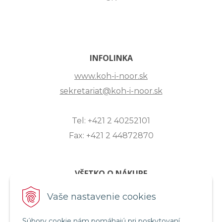
INFOLINKA
www.koh-i-noor.sk
sekretariat@koh-i-noor.sk
Tel: +421 2 40252101
Fax: +421 2 44872870
VŠETKO O NÁKUPE
ZASLANIE OTÁZKY
Vaše nastavenie cookies
O SPOLOČNOSTI
Súbory cookie nám pomáhajú pri poskytovaní
OBCHODNÉ PODMIENKY