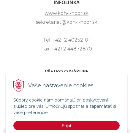
INFOLINKA
www.koh-i-noor.sk
sekretariat@koh-i-noor.sk
Tel: +421 2 40252101
Fax: +421 2 44872870
VŠETKO O NÁKUPE
ZASLANIE OTÁZKY
Vaše nastavenie cookies
O SPOLOČNOSTI
Súbory cookie nám pomáhajú pri poskytovaní
OBCHODNÉ PODMIENKY
služieb pre vás. Umožňujú spoznať a zapamätať si
REKLAMAČNÝ PORIADOK
vaše preferencie.
OCHRANA OSOBNÝCH ÚDAJOV
Prijať