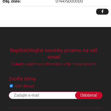
Obj. čislo:
074475000000
Najdôležitejšie novinky priamo na váš
email
Získajte zaujímavé informácie vždy medzi prvými
Zvoľte témy
KIN-News
Odoberať