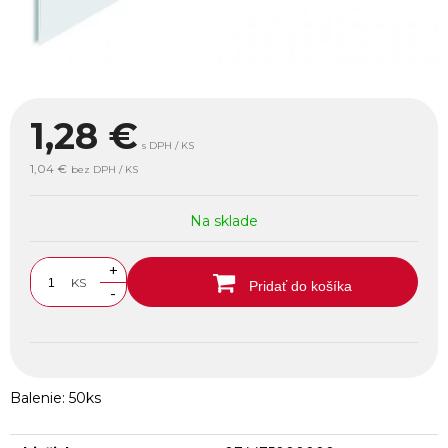
1,28
€
s DPH / KS
1,04 €
bez DPH / KS
Na sklade
+
KS
Pridať do košíka
-
Balenie: 50ks