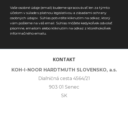
Vaše osobné údaje (email) budeme spracovávať len za týmto
účelom v súlade s platnou legislatívou a zásadami ochrany
osobných údajov. Súhlas potvrdíte kliknutím na odkaz, ktorý
vám pošleme na váš email. Súhlas môžete kedykoľvek odvolať
písomne, emailom alebo kliknutím na odkaz z ktoréhokoľvek
informačného emailu.
KONTAKT
KOH-I-NOOR HARDTMUTH SLOVENSKO, a.s.
Diaľničná cesta 4564/21
903 01 Senec
SK