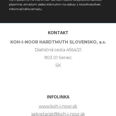
písomne, emailom alebo kliknutím na odkaz z ktoréhokoľvek
informačného emailu.
KONTAKT
KOH-I-NOOR HARDTMUTH SLOVENSKO, a.s.
Diaľničná cesta 4564/21
903 01 Senec
SK
INFOLINKA
www.koh-i-noor.sk
sekretariat@koh-i-noor.sk