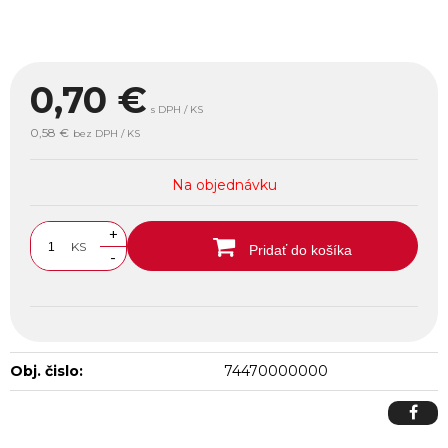
0,70
€
s DPH / KS
0,58 €
bez DPH / KS
Na objednávku
+
KS
Pridať do košíka
-
Obj. čislo:
74470000000