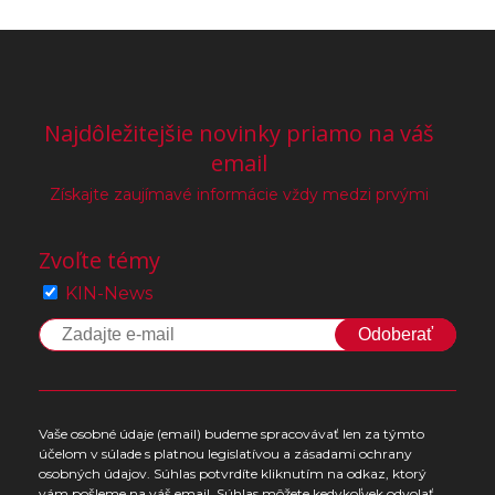
Najdôležitejšie novinky priamo na váš
email
Získajte zaujímavé informácie vždy medzi prvými
Zvoľte témy
KIN-News
Odoberať
Vaše osobné údaje (email) budeme spracovávať len za týmto
účelom v súlade s platnou legislatívou a zásadami ochrany
osobných údajov. Súhlas potvrdíte kliknutím na odkaz, ktorý
vám pošleme na váš email. Súhlas môžete kedykoľvek odvolať