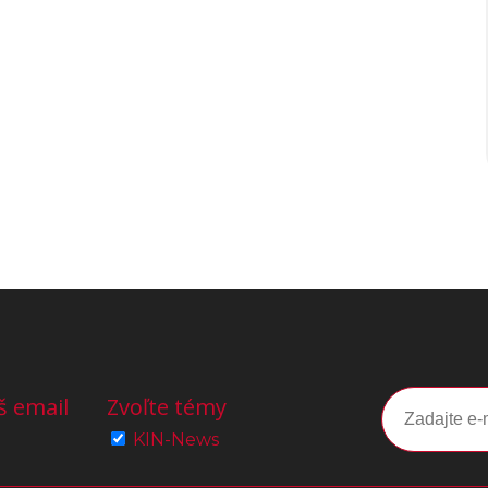
š email
Zvoľte témy
KIN-News