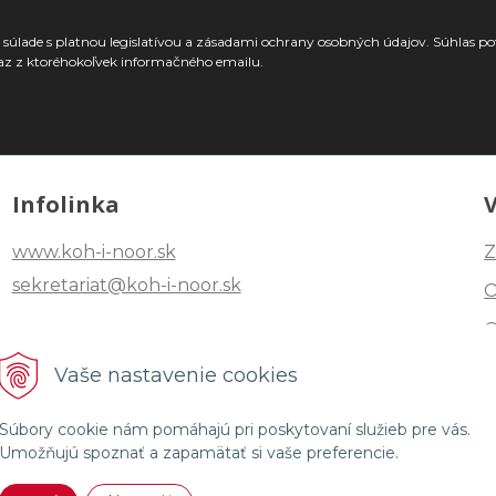
súlade s platnou legislatívou a zásadami ochrany osobných údajov. Súhlas po
az z ktoréhokoľvek informačného emailu.
Infolinka
www.koh-i-noor.sk
Z
sekretariat@koh-i-noor.sk
Tel: +421 2 40252101
Vaše nastavenie cookies
Fax: +421 2 44872870
Súbory cookie nám pomáhajú pri poskytovaní služieb pre vás.
Umožňujú spoznať a zapamätať si vaše preferencie.