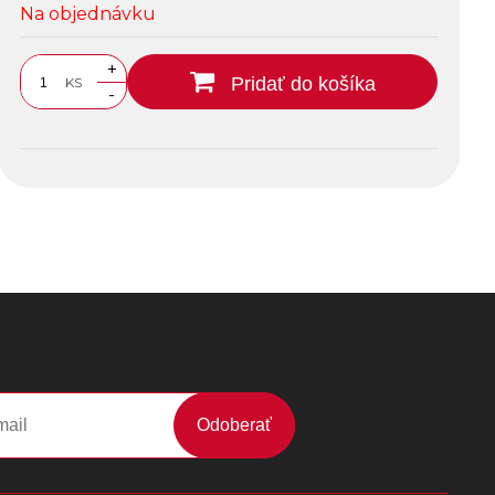
Na objednávku
+
Pridať do košíka
KS
-
Odoberať