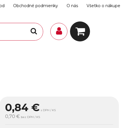
hod
Obchodné podmienky
O nás
Všetko o nákupe
0,84
€
s DPH / KS
0,70 €
bez DPH / KS