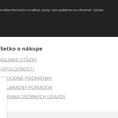
tvrdíte kliknutím na odkaz, ktorý vám pošleme na váš email. Súhlas
Všetko o nákupe
ASLANIE OTÁZKY
O SPOLOČNOSTI
OBCHODNÉ PODMIENKY
REKLAMAČNÝ PORIADOK
OCHRANA OSOBNÝCH ÚDAJOV