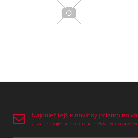
Najdôležitejšie novinky priamo na vá
Získajte zaujímavé informácie vždy medzi prvými