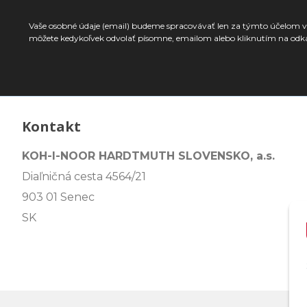
Vaše osobné údaje (email) budeme spracovávať len za týmto účelom v 
môžete kedykoľvek odvolať písomne, emailom alebo kliknutím na odk
Kontakt
KOH-I-NOOR HARDTMUTH SLOVENSKO, a.s.
Diaľničná cesta 4564/21
903 01 Senec
SK