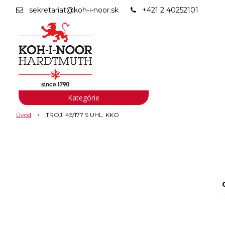
sekretariat@koh-i-noor.sk
+421 2 40252101
Kategórie
Úvod
TROJ. 45/177 S UHL. KKO