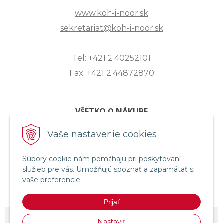
www.koh-i-noor.sk
sekretariat@koh-i-noor.sk
Tel: +421 2 40252101
Fax: +421 2 44872870
VŠETKO O NÁKUPE
ZASLANIE OTÁZKY
Vaše nastavenie cookies
O SPOLOČNOSTI
Súbory cookie nám pomáhajú pri poskytovaní
OBCHODNÉ PODMIENKY
služieb pre vás. Umožňujú spoznať a zapamätať si
REKLAMAČNÝ PORIADOK
vaše preferencie.
OCHRANA OSOBNÝCH ÚDAJOV
Prijať
© 2026 KOH-I-NOOR HARDTMUTH SLOVENSKO •
NextShop
&
e-shop
Nastaviť