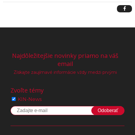
Najdôležitejšie novinky priamo na váš
email
Získajte zaujímavé informácie vždy medzi prvými
Zvoľte témy
KIN-News
Odoberať