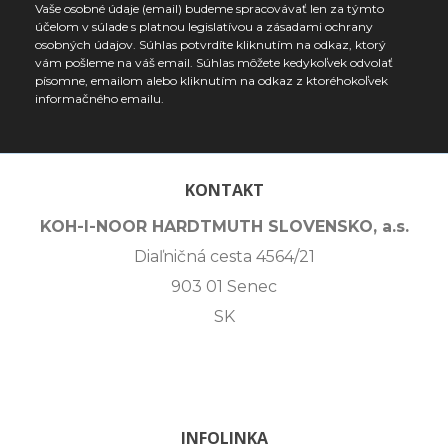
Vaše osobné údaje (email) budeme spracovávať len za týmto
účelom v súlade s platnou legislatívou a zásadami ochrany
osobných údajov. Súhlas potvrdíte kliknutím na odkaz, ktorý
vám pošleme na váš email. Súhlas môžete kedykoľvek odvolať
písomne, emailom alebo kliknutím na odkaz z ktoréhokoľvek
informačného emailu.
KONTAKT
KOH-I-NOOR HARDTMUTH SLOVENSKO, a.s.
Diaľničná cesta 4564/21
903 01 Senec
SK
INFOLINKA