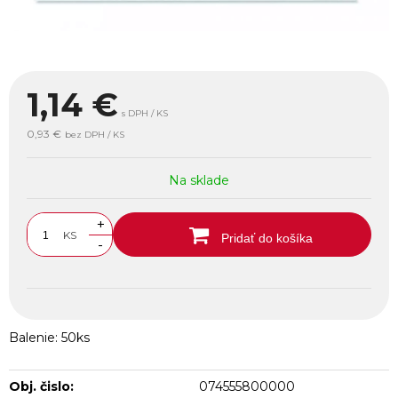
1,14
€
s DPH / KS
0,93 €
bez DPH / KS
Na sklade
+
KS
Pridať do košíka
-
Balenie: 50ks
Obj. čislo:
074555800000