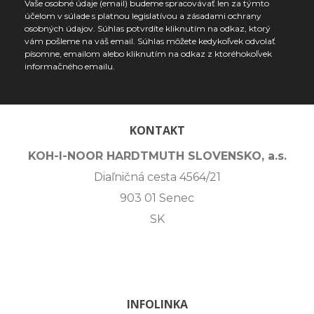
Vaše osobné údaje (email) budeme spracovávať len za týmto
účelom v súlade s platnou legislatívou a zásadami ochrany
osobných údajov. Súhlas potvrdíte kliknutím na odkaz, ktorý
vám pošleme na váš email. Súhlas môžete kedykoľvek odvolať
písomne, emailom alebo kliknutím na odkaz z ktoréhokoľvek
informačného emailu.
KONTAKT
KOH-I-NOOR HARDTMUTH SLOVENSKO, a.s.
Diaľničná cesta 4564/21
903 01 Senec
SK
INFOLINKA