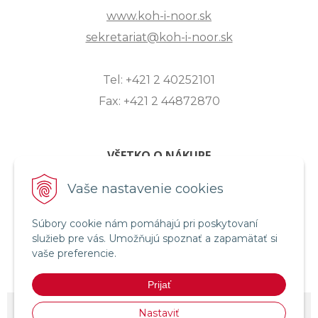
www.koh-i-noor.sk
sekretariat@koh-i-noor.sk
Tel: +421 2 40252101
Fax: +421 2 44872870
VŠETKO O NÁKUPE
ZASLANIE OTÁZKY
Vaše nastavenie cookies
O SPOLOČNOSTI
Súbory cookie nám pomáhajú pri poskytovaní
OBCHODNÉ PODMIENKY
služieb pre vás. Umožňujú spoznať a zapamätať si
REKLAMAČNÝ PORIADOK
vaše preferencie.
OCHRANA OSOBNÝCH ÚDAJOV
Prijať
© 2026 KOH-I-NOOR HARDTMUTH SLOVENSKO •
NextShop
&
e-shop
Nastaviť