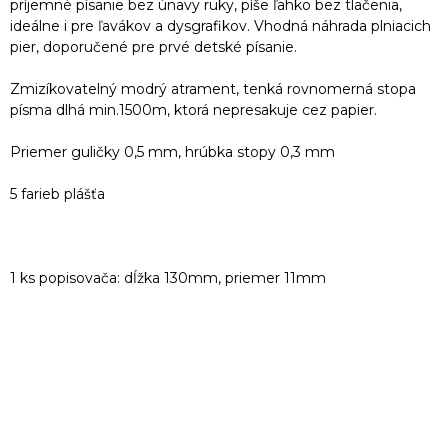
príjemné písanie bez únavy ruky, píše ľahko bez tlačenia,
ideálne i pre ľavákov a dysgrafikov. Vhodná náhrada plniacich
pier, doporučené pre prvé detské písanie.
Zmizíkovatelný modrý atrament, tenká rovnomerná stopa
písma dlhá min.1500m, ktorá nepresakuje cez papier.
Priemer guličky 0,5 mm, hrúbka stopy 0,3 mm
5 farieb plášťa
1 ks popisovača: dĺžka 130mm, priemer 11mm