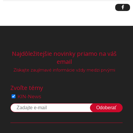
Najdôležitejšie novinky priamo na váš
email
Získajte zaujímavé informácie vždy medzi prvými
Zvoľte témy
KIN-News
Odoberať