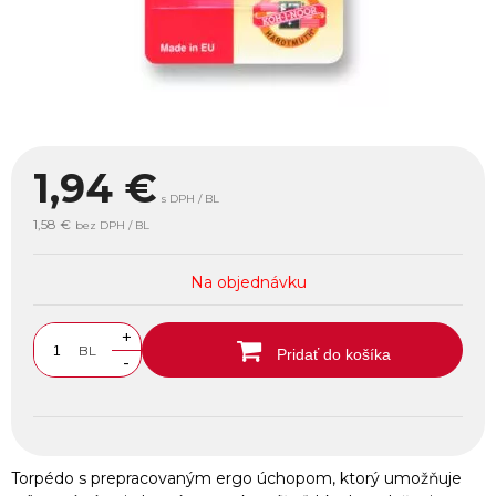
1,94
€
s DPH / BL
1,58 €
bez DPH / BL
Na objednávku
+
BL
Pridať do košíka
-
Torpédo s prepracovaným ergo úchopom, ktorý umožňuje