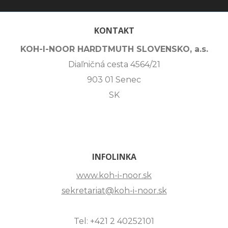
KONTAKT
KOH-I-NOOR HARDTMUTH SLOVENSKO, a.s.
Diaľničná cesta 4564/21
903 01 Senec
SK
INFOLINKA
www.koh-i-noor.sk
sekretariat@koh-i-noor.sk
Tel: +421 2 40252101