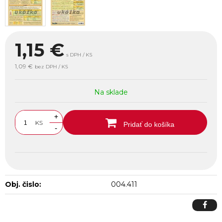
1,15
€
s DPH / KS
1,09 €
bez DPH / KS
Na sklade
+
KS
Pridať do košíka
-
Obj. čislo:
004.411