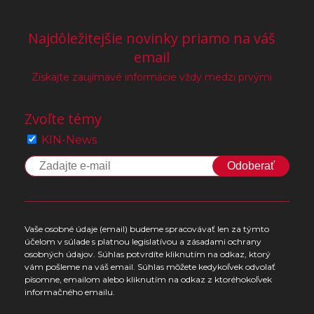
Najdôležitejšie novinky priamo na váš
email
Získajte zaujímavé informácie vždy medzi prvými
Zvoľte témy
KIN-News
Odoberať
Vaše osobné údaje (email) budeme spracovávať len za týmto
účelom v súlade s platnou legislatívou a zásadami ochrany
osobných údajov. Súhlas potvrdíte kliknutím na odkaz, ktorý
vám pošleme na váš email. Súhlas môžete kedykoľvek odvolať
písomne, emailom alebo kliknutím na odkaz z ktoréhokoľvek
informačného emailu.