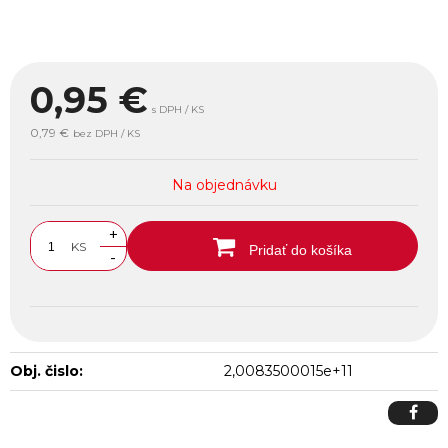
0,95
€
s DPH / KS
0,79 €
bez DPH / KS
Na objednávku
+
KS
Pridať do košíka
-
Obj. čislo:
2,0083500015e+11