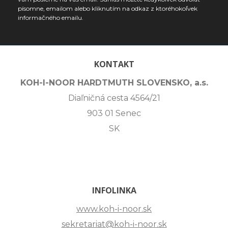
písomne, emailom alebo kliknutím na odkaz z ktoréhokoľvek
informačného emailu.
KONTAKT
KOH-I-NOOR HARDTMUTH SLOVENSKO, a.s.
Diaľničná cesta 4564/21
903 01 Senec
SK
INFOLINKA
www.koh-i-noor.sk
sekretariat@koh-i-noor.sk