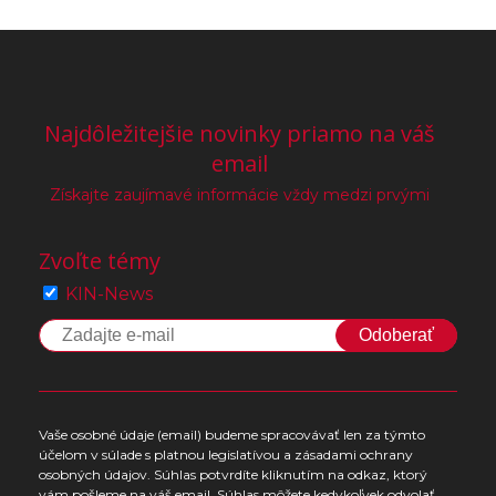
Najdôležitejšie novinky priamo na váš
email
Získajte zaujímavé informácie vždy medzi prvými
Zvoľte témy
KIN-News
Odoberať
Vaše osobné údaje (email) budeme spracovávať len za týmto
účelom v súlade s platnou legislatívou a zásadami ochrany
osobných údajov. Súhlas potvrdíte kliknutím na odkaz, ktorý
vám pošleme na váš email. Súhlas môžete kedykoľvek odvolať