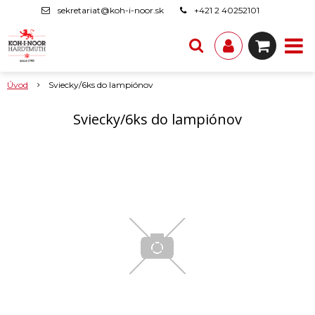
sekretariat@koh-i-noor.sk
+421 2 40252101
Úvod
Sviecky/6ks do lampiónov
Sviecky/6ks do lampiónov