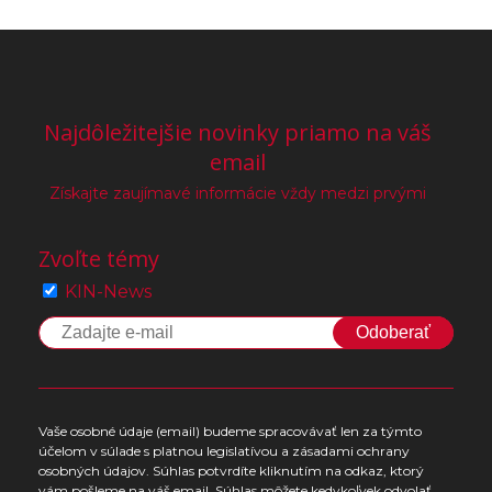
Najdôležitejšie novinky priamo na váš
email
Získajte zaujímavé informácie vždy medzi prvými
Zvoľte témy
KIN-News
Odoberať
Vaše osobné údaje (email) budeme spracovávať len za týmto
účelom v súlade s platnou legislatívou a zásadami ochrany
osobných údajov. Súhlas potvrdíte kliknutím na odkaz, ktorý
vám pošleme na váš email. Súhlas môžete kedykoľvek odvolať