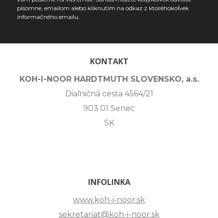
písomne, emailom alebo kliknutím na odkaz z ktoréhokoľvek
informačného emailu.
KONTAKT
KOH-I-NOOR HARDTMUTH SLOVENSKO, a.s.
Diaľničná cesta 4564/21
903 01 Senec
SK
INFOLINKA
www.koh-i-noor.sk
sekretariat@koh-i-noor.sk