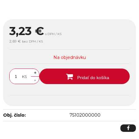
3,23
€
s DPH / KS
2,69 €
bez DPH / KS
Na objednávku
+
KS
Pridať do košíka
-
Obj. čislo:
75102000000