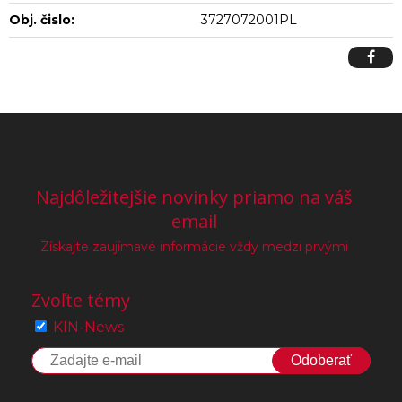
Obj. čislo:
3727072001PL
Najdôležitejšie novinky priamo na váš
email
Získajte zaujímavé informácie vždy medzi prvými
Zvoľte témy
KIN-News
Odoberať