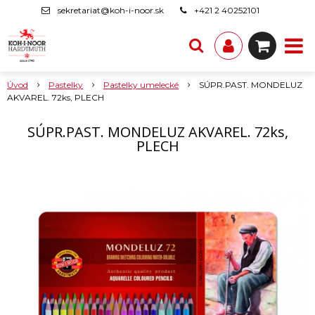
sekretariat@koh-i-noor.sk
+421 2 40252101
Úvod
Pastelky
Pastelky umelecké
SÚPR.PAST. MONDELUZ
AKVAREL. 72ks, PLECH
SÚPR.PAST. MONDELUZ AKVAREL. 72ks,
PLECH