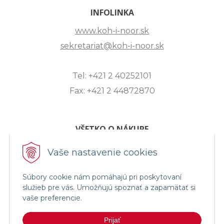
INFOLINKA
www.koh-i-noor.sk
sekretariat@koh-i-noor.sk
Tel: +421 2 40252101
Fax: +421 2 44872870
VŠETKO O NÁKUPE
ZASLANIE OTÁZKY
Vaše nastavenie cookies
O SPOLOČNOSTI
Súbory cookie nám pomáhajú pri poskytovaní
OBCHODNÉ PODMIENKY
služieb pre vás. Umožňujú spoznať a zapamätať si
REKLAMAČNÝ PORIADOK
vaše preferencie.
OCHRANA OSOBNÝCH ÚDAJOV
Prijať