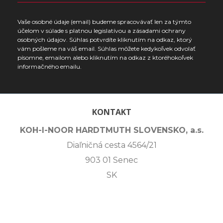
Vaše osobné údaje (email) budeme spracovávať len za týmto
účelom v súlade s platnou legislatívou a zásadami ochrany
osobných údajov. Súhlas potvrdíte kliknutím na odkaz, ktorý
vám pošleme na váš email. Súhlas môžete kedykoľvek odvolať
písomne, emailom alebo kliknutím na odkaz z ktoréhokoľvek
informačného emailu.
KONTAKT
KOH-I-NOOR HARDTMUTH SLOVENSKO, a.s.
Diaľničná cesta 4564/21
903 01 Senec
SK