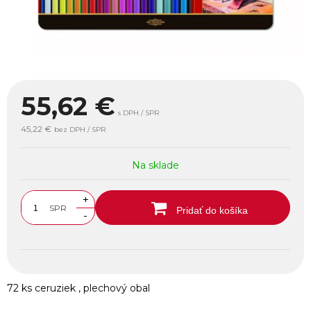
55,62
€
s DPH / SPR
45,22 €
bez DPH / SPR
Na sklade
+
SPR
Pridať do košíka
-
72 ks ceruziek , plechový obal