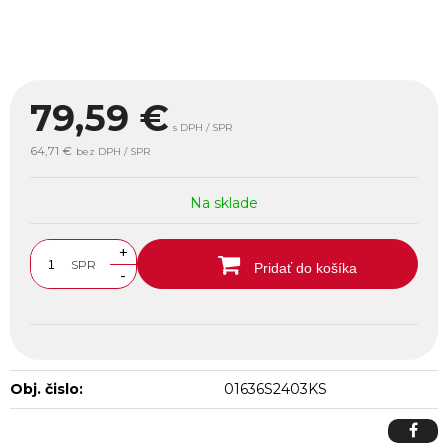
79,59
€
s DPH / SPR
64,71 €
bez DPH / SPR
Na sklade
+
SPR
Pridať do košíka
-
Obj. čislo:
01636S2403KS