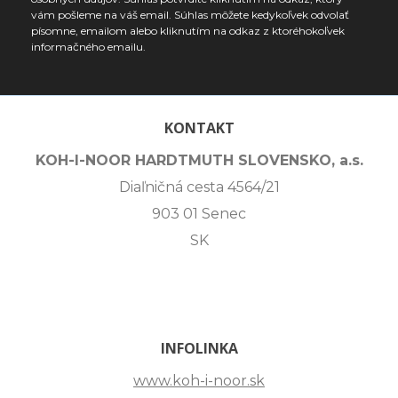
vám pošleme na váš email. Súhlas môžete kedykoľvek odvolať
písomne, emailom alebo kliknutím na odkaz z ktoréhokoľvek
informačného emailu.
KONTAKT
KOH-I-NOOR HARDTMUTH SLOVENSKO, a.s.
Diaľničná cesta 4564/21
903 01 Senec
SK
INFOLINKA
www.koh-i-noor.sk