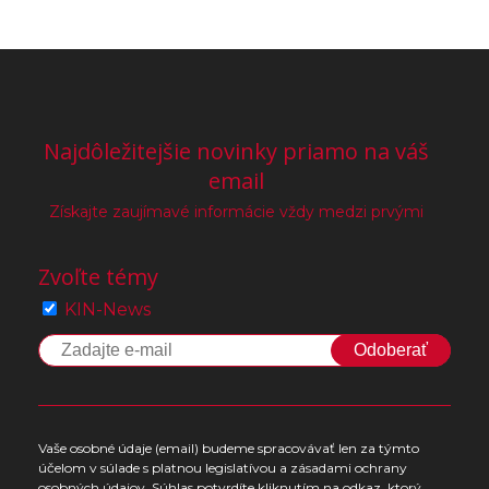
Najdôležitejšie novinky priamo na váš
email
Získajte zaujímavé informácie vždy medzi prvými
Zvoľte témy
KIN-News
Odoberať
Vaše osobné údaje (email) budeme spracovávať len za týmto
účelom v súlade s platnou legislatívou a zásadami ochrany
osobných údajov. Súhlas potvrdíte kliknutím na odkaz, ktorý