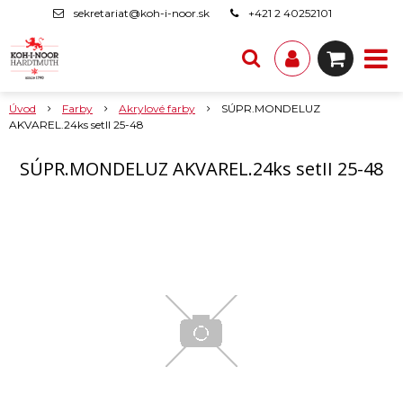
sekretariat@koh-i-noor.sk
+421 2 40252101
Úvod
Farby
Akrylové farby
SÚPR.MONDELUZ
AKVAREL.24ks setII 25-48
SÚPR.MONDELUZ AKVAREL.24ks setII 25-48