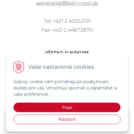
sekretariat@koh-i-noor.sk
Tel: +421 2 40252101
Fax: +421 2 44872870
VŠETKO O NÁKUPE
ZASLANIE OTÁZKY
Vaše nastavenie cookies
O SPOLOČNOSTI
Súbory cookie nám pomáhajú pri poskytovaní
OBCHODNÉ PODMIENKY
služieb pre vás. Umožňujú spoznať a zapamätať si
REKLAMAČNÝ PORIADOK
vaše preferencie.
OCHRANA OSOBNÝCH ÚDAJOV
Prijať
© 2026 KOH-I-NOOR HARDTMUTH SLOVENSKO •
NextShop
&
e-shop
Nastaviť
Pohoda Connector
by
NextCom s.r.o.