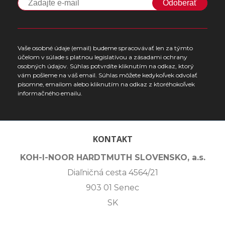
Odoberať
Vaše osobné údaje (email) budeme spracovávať len za týmto
účelom v súlade s platnou legislatívou a zásadami ochrany
osobných údajov. Súhlas potvrdíte kliknutím na odkaz, ktorý
vám pošleme na váš email. Súhlas môžete kedykoľvek odvolať
písomne, emailom alebo kliknutím na odkaz z ktoréhokoľvek
informačného emailu.
KONTAKT
KOH-I-NOOR HARDTMUTH SLOVENSKO, a.s.
Diaľničná cesta 4564/21
903 01 Senec
SK