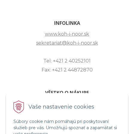
INFOLINKA
www.koh-i-noor.sk
sekretariat@koh-i-noor.sk
Tel: +421 2 40252101
Fax: +421 2 44872870
VŠETKO O NÁKUPE
ZASLANIE OTÁZKY
Vaše nastavenie cookies
O SPOLOČNOSTI
Súbory cookie nám pomáhajú pri poskytovaní
OBCHODNÉ PODMIENKY
služieb pre vás. Umožňujú spoznať a zapamätať si
REKLAMAČNÝ PORIADOK