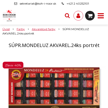
sekretariat@koh-i-noor.sk
+421 2 40252101
Úvod
Farby
Akvarelové farby
SÚPR.MONDELUZ
AKVAREL.24ks portrét
SÚPR.MONDELUZ AKVAREL.24ks portrét
Zľava -40%