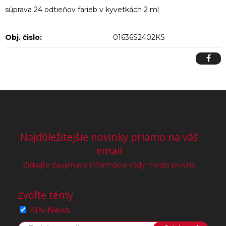
súprava 24 odtieňov farieb v kyvetkách 2 ml
Obj. čislo:
01636S2402KS
Najdôležitejšie novinky priamo na váš
email
Získajte zaujímavé informácie vždy medzi prvými
Zvoľte témy
KIN-News