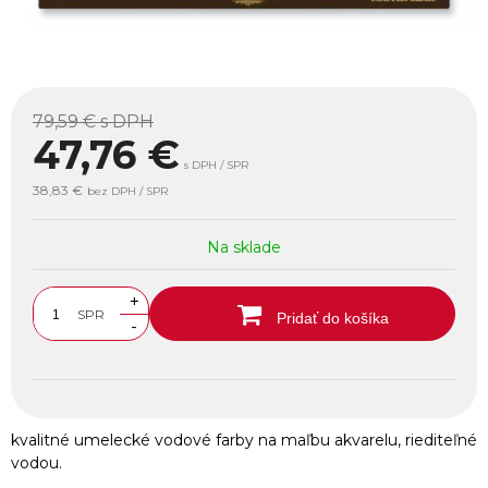
79,59 €
s DPH
47,76
€
s DPH / SPR
38,83 €
bez DPH / SPR
Na sklade
+
SPR
Pridať do košíka
-
kvalitné umelecké vodové farby na maľbu akvarelu, riediteľné
vodou.