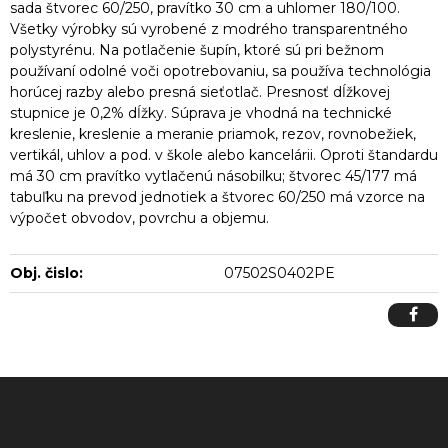
sada štvorec 60/250, pravítko 30 cm a uhlomer 180/100.
Všetky výrobky sú vyrobené z modrého transparentného
polystyrénu. Na potlačenie šupín, ktoré sú pri bežnom
používaní odolné voči opotrebovaniu, sa používa technológia
horúcej razby alebo presná sieťotlač. Presnosť dĺžkovej
stupnice je 0,2% dĺžky. Súprava je vhodná na technické
kreslenie, kreslenie a meranie priamok, rezov, rovnobežiek,
vertikál, uhlov a pod. v škole alebo kancelárii. Oproti štandardu
má 30 cm pravítko vytlačenú násobilku; štvorec 45/177 má
tabuľku na prevod jednotiek a štvorec 60/250 má vzorce na
výpočet obvodov, povrchu a objemu.
Obj. čislo:
07502S0402PE