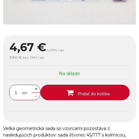
4,67
€
s DPH / spr
3,80 €
bez DPH / spr
Na sklade
+
spr
Pridať do košíka
-
Veľká geometrická sada so vzorcami pozostáva z
nasledujúcich produktov: sada štvorec 45/177 s kolmicou,