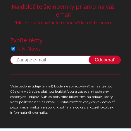
Najdôležitejšie novinky priamo na váš
email
Získajte zaujímavé informácie vždy medzi prvými
Zvoľte témy
KIN-News
Odoberať
Vaše osobné údaje (email) budeme spracovávať len za týmto
účelom v súlade s platnou legislatívou a zásadami ochrany
osobných údajov. Súhlas potvrdíte kliknutím na odkaz, ktorý
vám pošleme na váš email. Súhlas môžete kedykoľvek odvolať
písomne, emailom alebo kliknutím na odkaz z ktoréhokoľvek
informačného emailu.