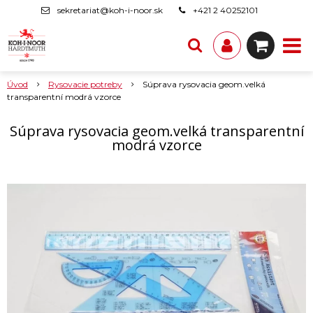
sekretariat@koh-i-noor.sk
+421 2 40252101
Úvod
Rysovacie potreby
Súprava rysovacia geom.velká
transparentní modrá vzorce
Súprava rysovacia geom.velká transparentní
modrá vzorce