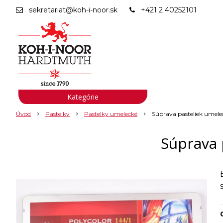
sekretariat@koh-i-noor.sk
+421 2 40252101
Kategórie
Úvod
Pastelky
Pastelky umelecké
Súprava pasteliek umele
Súprava 