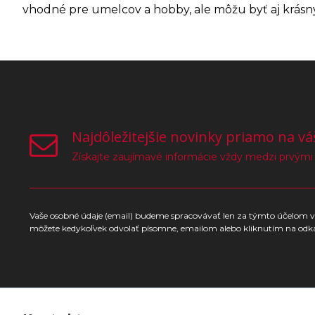
vhodné pre umelcov a hobby, ale môžu byť aj krás
Najdôležitejšie novinky priamo na vá
Získajte zaujímavé informácie vždy medzi prvými
Vaše osobné údaje (email) budeme spracovávať len za týmto účelom v 
môžete kedykoľvek odvolať písomne, emailom alebo kliknutím na odk