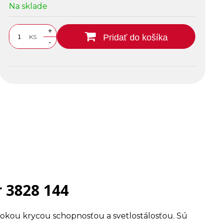
Na sklade
+
Pridať do košíka
KS
-
 3828 144
sokou krycou schopnosťou a svetlostálosťou. Sú