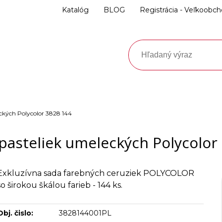
Katalóg
BLOG
Registrácia - Veľkoobc
ckých Polycolor 3828 144
pasteliek umeleckých Polycolor
Exkluzívna sada farebných ceruziek POLYCOLOR
so širokou škálou farieb - 144 ks.
Obj. čislo:
3828144001PL