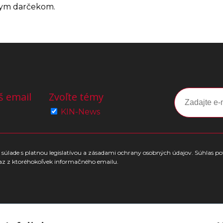
nym darčekom.
š email
Zvoľte témy
KIN-News
súlade s platnou legislatívou a zásadami ochrany osobných údajov. Súhlas po
az z ktoréhokoľvek informačného emailu.