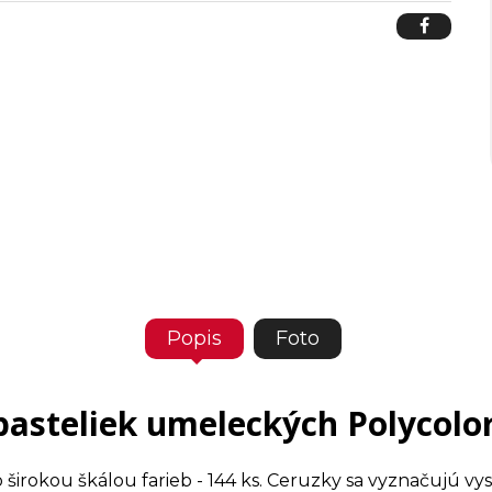
Popis
Foto
pasteliek umeleckých Polycolor
irokou škálou farieb - 144 ks. Ceruzky sa vyznačujú vy