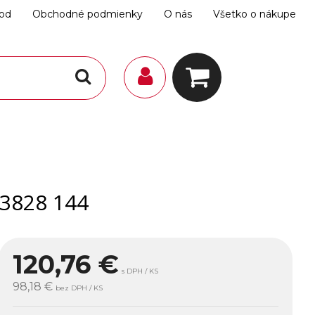
hod
Obchodné podmienky
O nás
Všetko o nákupe
 3828 144
120,76
€
s DPH / KS
98,18 €
bez DPH / KS