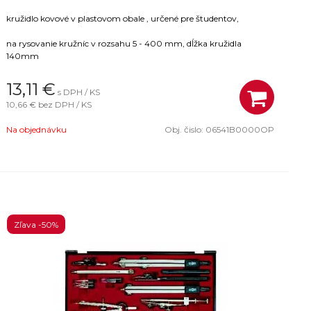
kružidlo kovové v plastovom obale , určené pre študentov,
na rysovanie kružníc v rozsahu 5 - 400 mm, dĺžka kružidla
140mm
13,11
€
s DPH / KS
10,66 €
bez DPH / KS
Na objednávku
Obj. čislo:
06541B0000OP
Zľava -50%