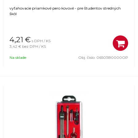
vyťahovacie priamkové pero kovové - pre študentov stredných
škôl
4,21
€
s DPH / KS
3,42 €
bez DPH / KS
Na sklade
Obj. čislo:
06503B0000OP