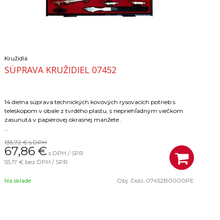
Kružidlá
SÚPRAVA KRUŽIDIEL 07452
14 dielna súprava technických kovových rysovacích potrieb s
teleskopom v obale z tvrdého plastu, s nepriehľadným viečkom
zasunutá v papierovej okrasnej manžete .
135,72 €
s DPH
67,86
€
s DPH / SPR
súprava v červenom púzdre obsahuje:
55,17 €
bez DPH / SPR
Na sklade
Obj. čislo:
07452B0000PE
kružidlo s telesk. tyčou s tužcom - typ 766
odpichovadlo - typ 763