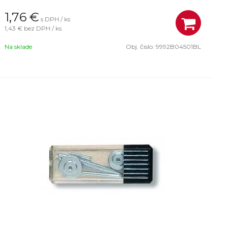
modrej alebo oranžovej farbe. Balené v blistri s eurozávesom.
1,76
€
s DPH / ks
1,43 €
bez DPH / ks
Na sklade
Obj. čislo:
9992B04501BL