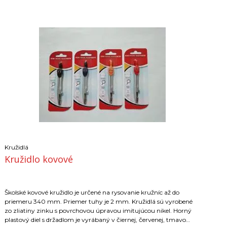
Kružidlá
Kružidlo kovové
Školské kovové kružidlo je určené na rysovanie kružníc až do
priemeru 340 mm. Priemer tuhy je 2 mm. Kružidlá sú vyrobené
zo zliatiny zinku s povrchovou úpravou imitujúcou nikel. Horný
plastový diel s držadlom je vyrábaný v čiernej, červenej, tmavo