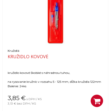
Kružidlá
KRUŽIDLO KOVOVÉ
kružidlo kovové školské s náhradnou tuhou,
na rysovanie kružníc v rozsahu 5 - 125 mm, dĺžka kružidla 122mm
Balenie: 24ks
3,85
€
s DPH / KS
3,13 €
bez DPH / KS