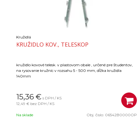
Kružidlá
KRUŽIDLO KOV., TELESKOP
kružidlo kovové telesk. v plastovom obale , určené pre študentov,
na rysovanie kružníc v rozsahu 5 - 500 mm, dĺžka kružidla
140mm
15,36
€
s DPH / KS
12,49 €
bez DPH / KS
Na sklade
Obj. čislo:
06542B0000OP