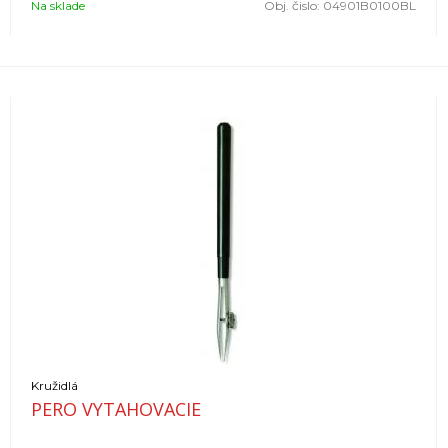
Na sklade
Obj. čislo:
04901B0100BL
Kružidlá
PERO VYTAHOVACIE