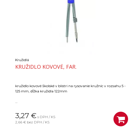
Kružidlá
KRUŽIDLO KOVOVÉ, FAR.
kružidlo kovové školské v blistri na rysovanie kružníc v rozsahu 5 -
125 mm, dĺžka kružidla 122mm
Balenie: 24ks
3,27
€
s DPH / KS
2,66 €
bez DPH / KS