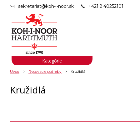
sekretariat@koh-i-noor.sk
+421 2 40252101
Kategórie
Úvod
Rysovacie potreby
Kružidlá
Kružidlá