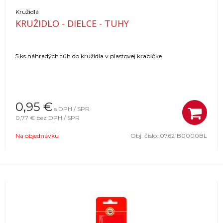
Kružidlá
KRUŽIDLO - DIELCE - TUHY
5 ks náhradých túh do kružidla v plastovej krabičke
0,95
€
s DPH / SPR
0,77 €
bez DPH / SPR
Na objednávku
Obj. čislo:
07621B0000BL