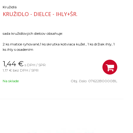
Kružidlá
KRUŽIDLO - DIELCE - IHLY+ŠR.
sada kružidlových dielcov obsahuje:
2 ks matice ryhované,1 ks skrutka kotviaca kužel., 1 ks držiak ihly, 1
ks ihly s osadením
1,44
€
s DPH / SPR
1,17 €
bez DPH / SPR
Na sklade
Obj. čislo:
07622B0000BL