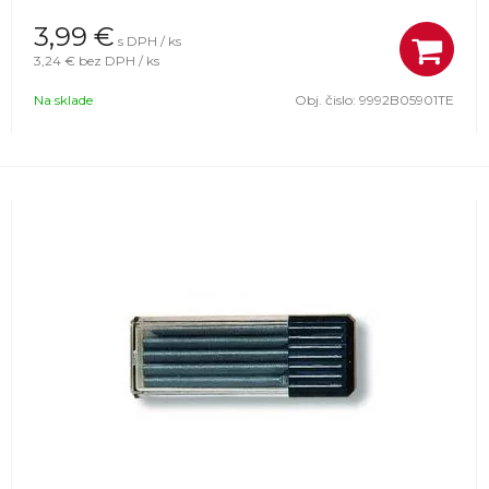
3,99
€
s DPH / ks
3,24 €
bez DPH / ks
Na sklade
Obj. čislo:
9992B05901TE