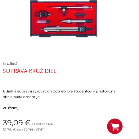
Kružidlá
SÚPRAVA KRUŽIDIEL
6 dielna súprava rysovacích potrieb pre študentov v plastovom
obale, sada obsahuje:
kružidlo,
kružidlo s tel. tyčou
39,09
€
s DPH / SPR
31,78 €
bez DPH / SPR
nástavec na trubkové pero