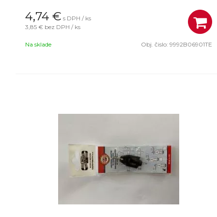
4,74
€
s DPH / ks
3,85 €
bez DPH / ks
Na sklade
Obj. čislo:
9992B06901TE