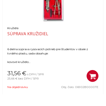
Kružidlá
SÚPRAVA KRUŽIDIEL
6 dielna súprava rysovacích potrieb pre študentov v obale z
tvrdého plastu, sada obsahuje:
kovové kružidlo
mikrokružidlo
31,56
€
s DPH / SPR
25,66 €
bez DPH / SPR
predĺžovacie rameno
Na objednávku
Obj. čislo:
06902B0000TE
nástavec kružidla
skrutkovač
náhradná tuha v plast. obale