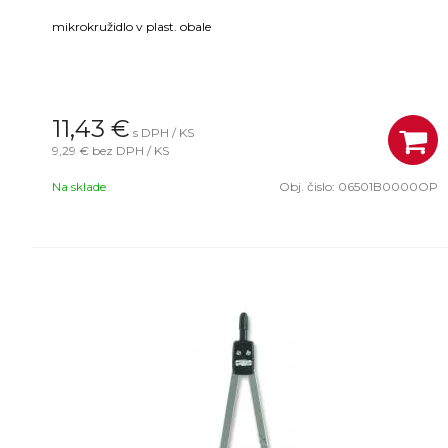
mikrokružidlo v plast. obale
11,43
€
s DPH / KS
9,29 €
bez DPH / KS
Na sklade
Obj. čislo:
06501B0000OP