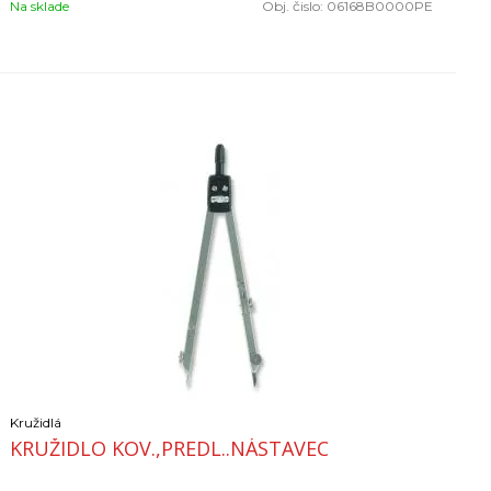
Na sklade
Obj. čislo:
06168B0000PE
skrutkovač
náhradná tuha do kružidla
nástavec kružidla 3,5
Kružidlá
KRUŽIDLO KOV.,PREDL..NÁSTAVEC