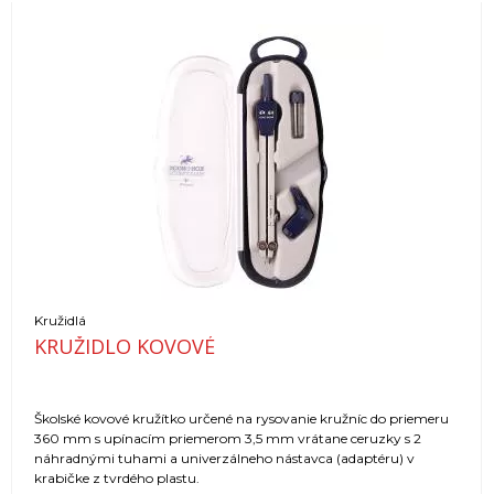
Kružidlá
KRUŽIDLO KOVOVÉ
Školské kovové kružítko určené na rysovanie kružníc do priemeru
360 mm s upínacím priemerom 3,5 mm vrátane ceruzky s 2
náhradnými tuhami a univerzálneho nástavca (adaptéru) v
krabičke z tvrdého plastu.