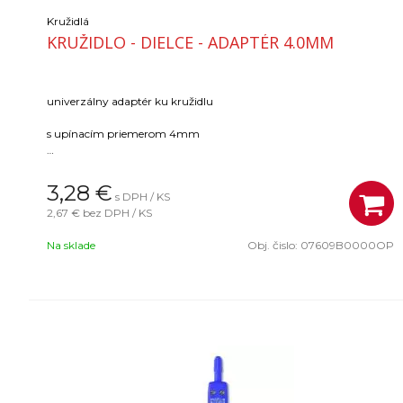
Kružidlá
KRUŽIDLO - DIELCE - ADAPTÉR 4.0MM
univerzálny adaptér ku kružidlu
s upínacím priemerom 4mm
v polypropylenovom obale s eurozávesom
3,28
€
s DPH / KS
2,67 €
bez DPH / KS
Na sklade
Obj. čislo:
07609B0000OP