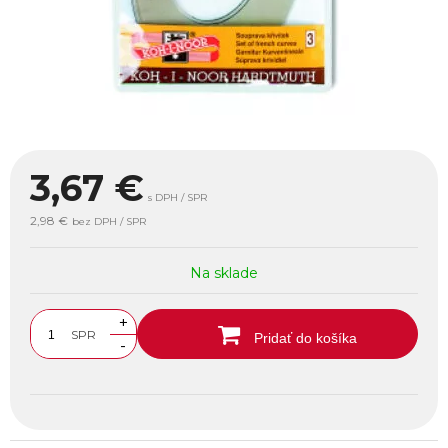
3,67
€
s DPH / SPR
2,98 €
bez DPH / SPR
Na sklade
+
SPR
Pridať do košíka
-