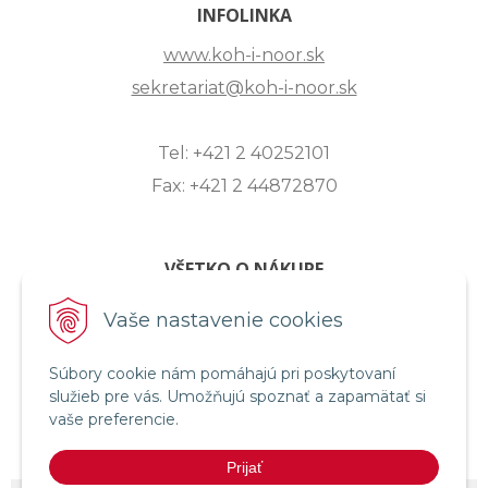
INFOLINKA
www.koh-i-noor.sk
sekretariat@koh-i-noor.sk
Tel: +421 2 40252101
Fax: +421 2 44872870
VŠETKO O NÁKUPE
ZASLANIE OTÁZKY
Vaše nastavenie cookies
O SPOLOČNOSTI
Súbory cookie nám pomáhajú pri poskytovaní
OBCHODNÉ PODMIENKY
služieb pre vás. Umožňujú spoznať a zapamätať si
REKLAMAČNÝ PORIADOK
vaše preferencie.
OCHRANA OSOBNÝCH ÚDAJOV
Prijať