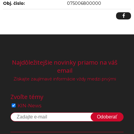
Obj. čislo:
075006800000
Najdôležitejšie novinky priamo na váš
email
Získajte zaujímavé informácie vždy medzi prvými
Zvoľte témy
KIN-News
Odoberať