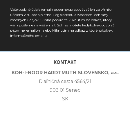
Vaše osobné údaje (email) budeme spracovávať len za týmto
účelom v súlade s platnou legislatívou a zásadami ochrany
osobných údajov. Súhlas potvrdíte kliknutím na odkaz, ktorý
vám pošleme na váš email. Súhlas môžete kedykoľvek odvolať
písomne, emailom alebo kliknutím na odkaz z ktoréhokoľvek
informačného emailu.
KONTAKT
KOH-I-NOOR HARDTMUTH SLOVENSKO, a.s.
Diaľničná cesta 4564/21
903 01 Senec
SK