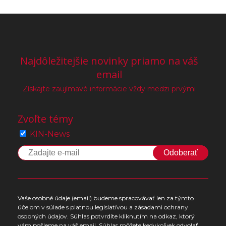
Najdôležitejšie novinky priamo na váš
email
Získajte zaujímavé informácie vždy medzi prvými
Zvoľte témy
KIN-News
Odoberať
Vaše osobné údaje (email) budeme spracovávať len za týmto
účelom v súlade s platnou legislatívou a zásadami ochrany
osobných údajov. Súhlas potvrdíte kliknutím na odkaz, ktorý
vám pošleme na váš email. Súhlas môžete kedykoľvek odvolať