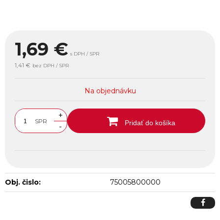
1,69
€
s DPH / SPR
1,41 €
bez DPH / SPR
Na objednávku
+
SPR
Pridať do košíka
-
Obj. čislo:
75005800000