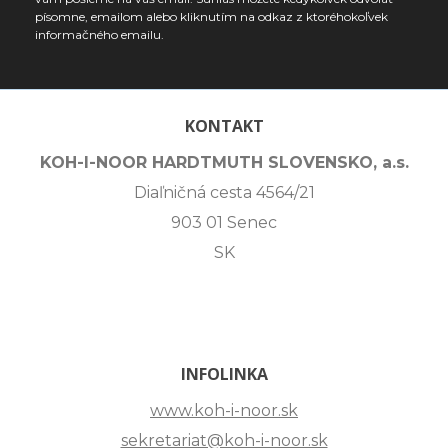
písomne, emailom alebo kliknutím na odkaz z ktoréhokoľvek
informačného emailu.
KONTAKT
KOH-I-NOOR HARDTMUTH SLOVENSKO, a.s.
Diaľničná cesta 4564/21
903 01 Senec
SK
INFOLINKA
www.koh-i-noor.sk
sekretariat@koh-i-noor.sk