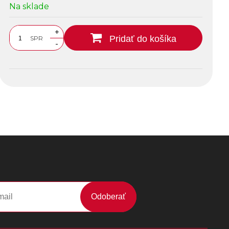
Na sklade
+
Pridať do košíka
SPR
-
Odoberať