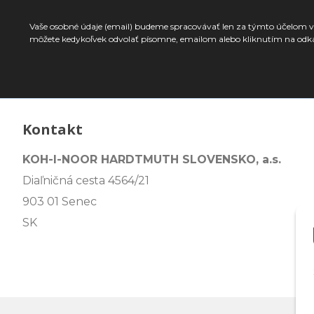
Vaše osobné údaje (email) budeme spracovávať len za týmto účelom v 
môžete kedykoľvek odvolať písomne, emailom alebo kliknutím na odk
Kontakt
KOH-I-NOOR HARDTMUTH SLOVENSKO, a.s.
Diaľničná cesta 4564/21
903 01 Senec
SK