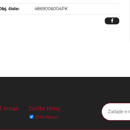
Obj. čislo:
4869006004PK
š email
Zvoľte témy
KIN-News