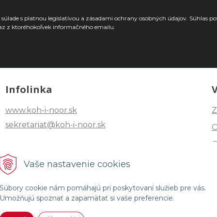
súlade s platnou legislatívou a zásadami ochrany osobných údajov. Súhlas po
az z ktoréhokoľvek informačného emailu.
Infolinka
www.koh-i-noor.sk
Z
sekretariat@koh-i-noor.sk
Tel: +421 2 40252101
Vaše nastavenie cookies
Fax: +421 2 44872870
Súbory cookie nám pomáhajú pri poskytovaní služieb pre vás.
Umožňujú spoznať a zapamätať si vaše preferencie.