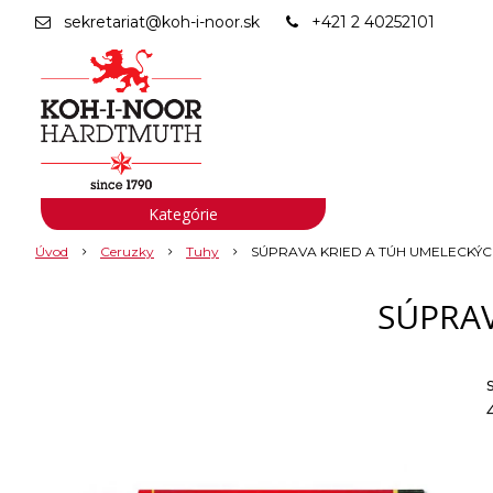
sekretariat@koh-i-noor.sk
+421 2 40252101
Kategórie
Úvod
Ceruzky
Tuhy
SÚPRAVA KRIED A TÚH UMELECKÝCH
SÚPRAV