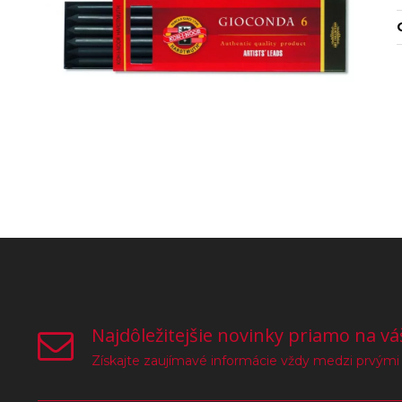
Najdôležitejšie novinky priamo na vá
Získajte zaujímavé informácie vždy medzi prvými