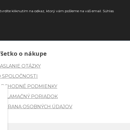
tvrdíte kliknutím na odkaz, ktorý vám pošleme na váš email. Súhlas
Všetko o nákupe
ASLANIE OTÁZKY
O SPOLOČNOSTI
OBCHODNÉ PODMIENKY
REKLAMAČNÝ PORIADOK
OCHRANA OSOBNÝCH ÚDAJOV