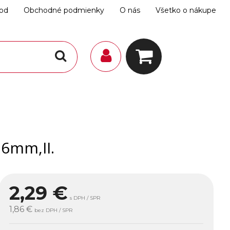
hod
Obchodné podmienky
O nás
Všetko o nákupe
6mm,II.
2,29
€
s DPH / SPR
1,86 €
bez DPH / SPR