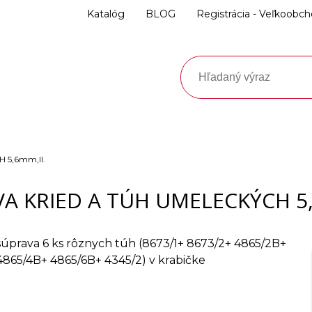
Katalóg
BLOG
Registrácia - Veľkoobc
 5,6mm,II.
A KRIED A TÚH UMELECKÝCH 5,
súprava 6 ks rôznych túh (8673/1+ 8673/2+ 4865/2B+
4865/4B+ 4865/6B+ 4345/2) v krabičke