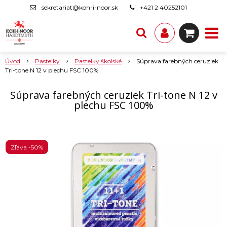
sekretariat@koh-i-noor.sk
+421 2 40252101
Úvod
Pastelky
Pastelky školské
Súprava farebných ceruziek
Tri-tone N 12 v plechu FSC 100%
Súprava farebných ceruziek Tri-tone N 12 v
plechu FSC 100%
Zľava -50%