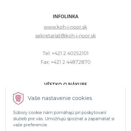
INFOLINKA
www.koh-i-noor.sk
sekretariat@koh-i-noor.sk
Tel: +421 2 40252101
Fax: +421 2 44872870
VŠETKO O NÁKUPE
ZASLANIE OTÁZKY
Vaše nastavenie cookies
O SPOLOČNOSTI
OBCHODNÉ PODMIENKY
Súbory cookie nám pomáhajú pri poskytovaní
služieb pre vás. Umožňujú spoznať a zapamätať si
REKLAMAČNÝ PORIADOK
vaše preferencie.
OCHRANA OSOBNÝCH ÚDAJOV