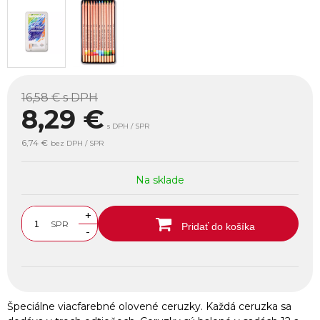
16,58 €
s DPH
8,29
€
s DPH / SPR
6,74 €
bez DPH / SPR
Na sklade
+
SPR
Pridať do košíka
-
Špeciálne viacfarebné olovené ceruzky. Každá ceruzka sa