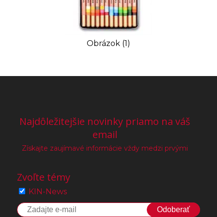
Obrázok (1)
Najdôležitejšie novinky priamo na váš
email
Získajte zaujímavé informácie vždy medzi prvými
Zvoľte témy
KIN-News
Odoberať