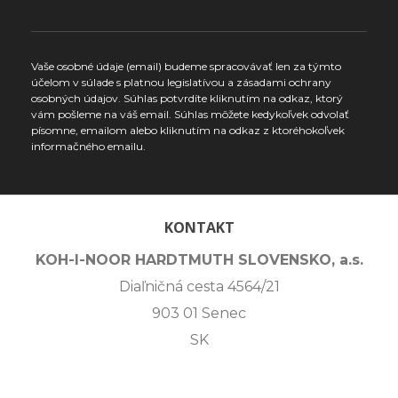
Vaše osobné údaje (email) budeme spracovávať len za týmto
účelom v súlade s platnou legislatívou a zásadami ochrany
osobných údajov. Súhlas potvrdíte kliknutím na odkaz, ktorý
vám pošleme na váš email. Súhlas môžete kedykoľvek odvolať
písomne, emailom alebo kliknutím na odkaz z ktoréhokoľvek
informačného emailu.
KONTAKT
KOH-I-NOOR HARDTMUTH SLOVENSKO, a.s.
Diaľničná cesta 4564/21
903 01 Senec
SK