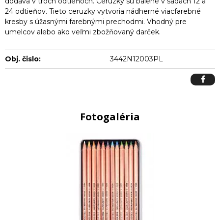
dodáva v troch odtieňoch. Ceruzky sú balené v sadách 12 a
24 odtieňov. Tieto ceruzky vytvoria nádherné viacfarebné
kresby s úžasnými farebnými prechodmi. Vhodný pre
umelcov alebo ako veľmi zbožňovaný darček.
Obj. čislo:
3442N12003PL
Fotogaléria