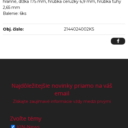
hranné, dĺžka 175 mm, hrúbka ceruzky 6,9 mm, hrúbka tuhy
2,65 mm
Balenie: 6ks
Obj. čislo:
2144024002KS
Najdôležitejšie novinky priamo na váš
email
Získajte zaujímavé informácie vždy medzi prvými
Zvoľte témy
KIN-News