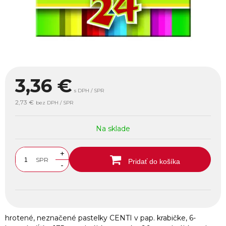
3,36
€
s DPH / SPR
2,73 €
bez DPH / SPR
Na sklade
+
SPR
Pridať do košíka
-
hrotené, neznačené pastelky CENTI v pap. krabičke, 6-