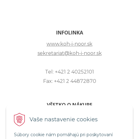
INFOLINKA
www.koh-i-noor.sk
sekretariat@koh-i-noor.sk
Tel: +421 2 40252101
Fax: +421 2 44872870
VŠETKO O NÁKUPE
ZASLANIE OTÁZKY
Vaše nastavenie cookies
O SPOLOČNOSTI
Súbory cookie nám pomáhajú pri poskytovaní
OBCHODNÉ PODMIENKY