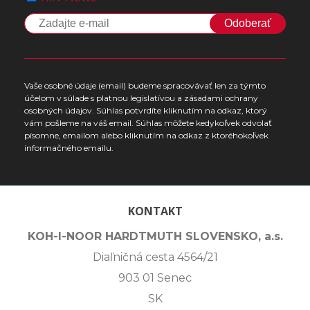
Odoberať
Vaše osobné údaje (email) budeme spracovávať len za týmto
účelom v súlade s platnou legislatívou a zásadami ochrany
osobných údajov. Súhlas potvrdíte kliknutím na odkaz, ktorý
vám pošleme na váš email. Súhlas môžete kedykoľvek odvolať
písomne, emailom alebo kliknutím na odkaz z ktoréhokoľvek
informačného emailu.
KONTAKT
KOH-I-NOOR HARDTMUTH SLOVENSKO, a.s.
Diaľničná cesta 4564/21
903 01 Senec
SK