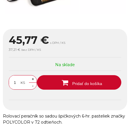
45,77
€
s DPH / KS
37,21 €
bez DPH / KS
Na sklade
+
KS
Pridať do košíka
-
Rolovací peračník so sadou špičkových 6-hr. pasteliek značky
POLYCOLOR v 72 odtieňoch.