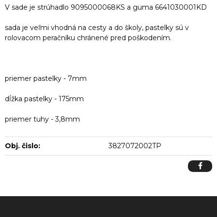
V sade je strúhadlo 9095000068KS a guma 6641030001KD
sada je veľmi vhodná na cesty a do školy, pastelky sú v
rolovacom peračníku chránené pred poškodením.
priemer pastelky - 7mm
dĺžka pastelky - 175mm
priemer tuhy - 3,8mm
Obj. čislo:
3827072002TP