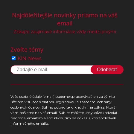
Najdôležitejšie novinky priamo na váš
email
Získajte zaujímavé informácie vždy medzi prvými
Zvoľte témy
KIN-News
Odoberať
Vaše osobné údaje (email) budeme spracovávať len za týmto
účelom v súlade s platnou legislatívou a zásadami ochrany
osobných údajov. Súhlas potvrdíte kliknutím na odkaz, ktorý
vám pošleme na váš email. Súhlas môžete kedykoľvek odvolať
písomne, emailom alebo kliknutím na odkaz z ktoréhokoľvek
informačného emailu.