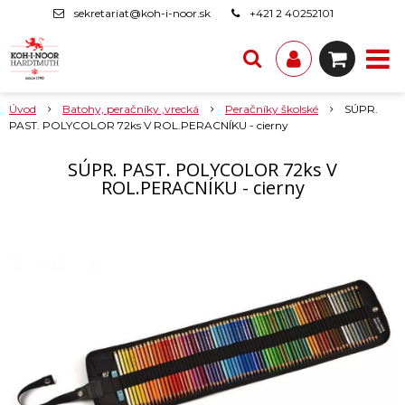
sekretariat@koh-i-noor.sk
+421 2 40252101
Úvod
Batohy, peračníky ,vrecká
Peračníky školské
SÚPR.
PAST. POLYCOLOR 72ks V ROL.PERACNÍKU - cierny
SÚPR. PAST. POLYCOLOR 72ks V
ROL.PERACNÍKU - cierny