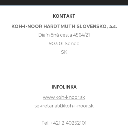
KONTAKT
KOH-I-NOOR HARDTMUTH SLOVENSKO, a.s.
Diaľničná cesta 4564/21
903 01 Senec
SK
INFOLINKA
www.koh-i-noor.sk
sekretariat@koh-i-noor.sk
Tel: +421 2 40252101