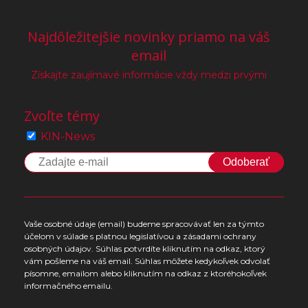
Najdôležitejšie novinky priamo na váš
email
Získajte zaujímavé informácie vždy medzi prvými
Zvoľte témy
KIN-News
Odoberať
Vaše osobné údaje (email) budeme spracovávať len za týmto
účelom v súlade s platnou legislatívou a zásadami ochrany
osobných údajov. Súhlas potvrdíte kliknutím na odkaz, ktorý
vám pošleme na váš email. Súhlas môžete kedykoľvek odvolať
písomne, emailom alebo kliknutím na odkaz z ktoréhokoľvek
informačného emailu.