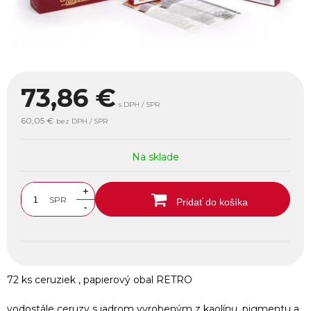
73,86
€
s DPH / SPR
60,05 €
bez DPH / SPR
Na sklade
+
SPR
Pridať do košíka
-
72 ks ceruziek , papierový obal RETRO
vodostále ceruzy s jadrom vyrobeným z kaolínu, pigmentu a