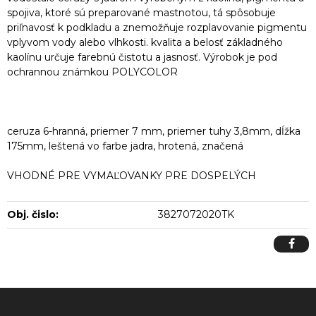
spojiva, ktoré sú preparované mastnotou, tá spôsobuje
priľnavosť k podkladu a znemožňuje rozplavovanie pigmentu
vplyvom vody alebo vlhkosti. kvalita a belosť základného
kaolínu určuje farebnú čistotu a jasnosť. Výrobok je pod
ochrannou známkou POLYCOLOR
ceruza 6-hranná, priemer 7 mm, priemer tuhy 3,8mm, dĺžka
175mm, leštená vo farbe jadra, hrotená, značená
VHODNÉ PRE VYMAĽOVANKY PRE DOSPELÝCH
Obj. čislo:
3827072020TK