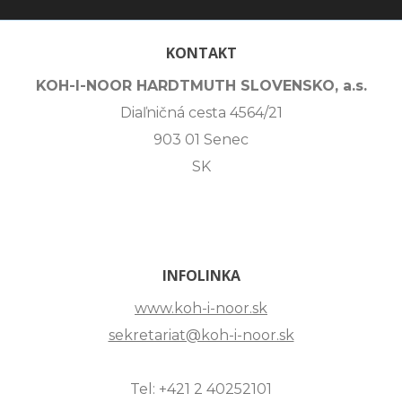
KONTAKT
KOH-I-NOOR HARDTMUTH SLOVENSKO, a.s.
Diaľničná cesta 4564/21
903 01 Senec
SK
INFOLINKA
www.koh-i-noor.sk
sekretariat@koh-i-noor.sk
Tel: +421 2 40252101