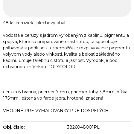
48 ks ceruziek , plechový obal
vodostále ceruzy s jadrom vyrobeným z kaolínu, pigmentu a
spojiva, ktoré sú preparované mastnotou, tá spôsobuje
priľnavosť k podkladu a znemožňuje rozplavovanie pigmentu
vplyvom vody alebo vlhkosti. kvalita a belosť základného
kaolínu určuje farebnú čistotu a jasnosť. Výrobok je pod
ochrannou známkou POLYCOLOR
ceruza 6-hranná, priemer 7 mm, priemer tuhy 3,8mm, dĺžka
175mm, leštená vo farbe jadra, hrotená, značená
VHODNÉ PRE VYMAĽOVANKY PRE DOSPELÝCH
Obj. čislo:
3826048001PL