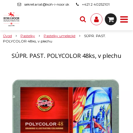
sekretariat@koh-i-noor.sk
+421 2 40252101
Úvod
Pastelky
Pastelky umelecké
SÚPR. PAST.
POLYCOLOR 48ks, v plechu
SÚPR. PAST. POLYCOLOR 48ks, v plechu