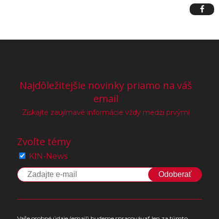
Najdôležitejšie novinky priamo na váš
email
Získajte zaujímavé informácie vždy medzi prvými
Zvoľte témy
KIN-News
Odoberať
Vaše osobné údaje (email) budeme spracovávať len za týmto