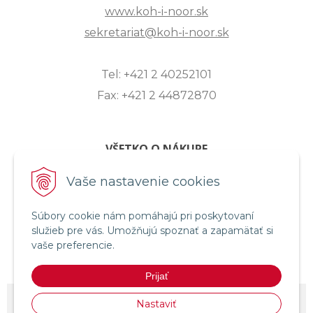
www.koh-i-noor.sk
sekretariat@koh-i-noor.sk
Tel: +421 2 40252101
Fax: +421 2 44872870
VŠETKO O NÁKUPE
ZASLANIE OTÁZKY
Vaše nastavenie cookies
O SPOLOČNOSTI
Súbory cookie nám pomáhajú pri poskytovaní
OBCHODNÉ PODMIENKY
služieb pre vás. Umožňujú spoznať a zapamätať si
REKLAMAČNÝ PORIADOK
vaše preferencie.
OCHRANA OSOBNÝCH ÚDAJOV
Prijať
© 2026 KOH-I-NOOR HARDTMUTH SLOVENSKO •
NextShop
&
e-shop
Nastaviť