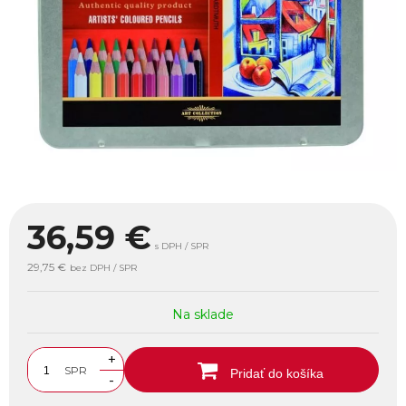
36,59
€
s DPH / SPR
29,75 €
bez DPH / SPR
Na sklade
+
SPR
Pridať do košíka
-