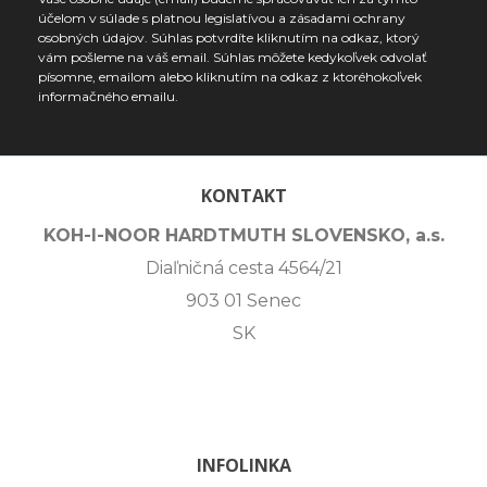
účelom v súlade s platnou legislatívou a zásadami ochrany
osobných údajov. Súhlas potvrdíte kliknutím na odkaz, ktorý
vám pošleme na váš email. Súhlas môžete kedykoľvek odvolať
písomne, emailom alebo kliknutím na odkaz z ktoréhokoľvek
informačného emailu.
KONTAKT
KOH-I-NOOR HARDTMUTH SLOVENSKO, a.s.
Diaľničná cesta 4564/21
903 01 Senec
SK
INFOLINKA