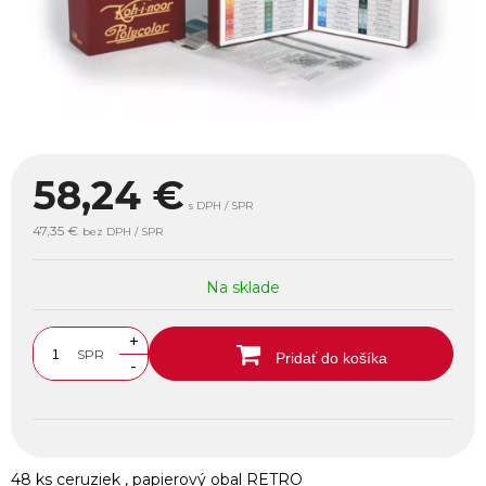
58,24
€
s DPH / SPR
47,35 €
bez DPH / SPR
Na sklade
+
SPR
Pridať do košíka
-
48 ks ceruziek , papierový obal RETRO