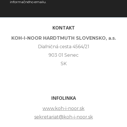
informačného emailu.
KONTAKT
KOH-I-NOOR HARDTMUTH SLOVENSKO, a.s.
Diaľničná cesta 4564/21
903 01 Senec
SK
INFOLINKA
www.koh-i-noor.sk
sekretariat@koh-i-noor.sk