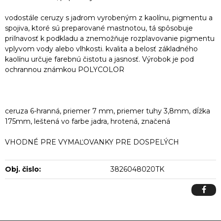
vodostále ceruzy s jadrom vyrobeným z kaolínu, pigmentu a
spojiva, ktoré sú preparované mastnotou, tá spôsobuje
priľnavosť k podkladu a znemožňuje rozplavovanie pigmentu
vplyvom vody alebo vlhkosti. kvalita a belosť základného
kaolínu určuje farebnú čistotu a jasnosť. Výrobok je pod
ochrannou známkou POLYCOLOR
ceruza 6-hranná, priemer 7 mm, priemer tuhy 3,8mm, dĺžka
175mm, leštená vo farbe jadra, hrotená, značená
VHODNÉ PRE VYMAĽOVANKY PRE DOSPELÝCH
Obj. čislo:
3826048020TK