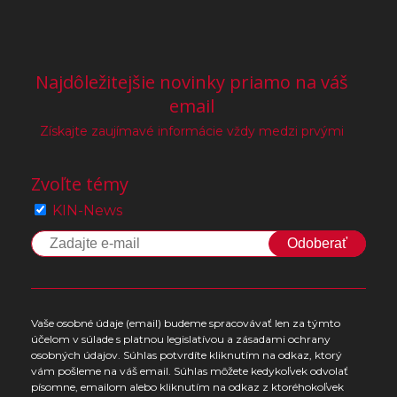
Najdôležitejšie novinky priamo na váš
email
Získajte zaujímavé informácie vždy medzi prvými
Zvoľte témy
KIN-News
Odoberať
Vaše osobné údaje (email) budeme spracovávať len za týmto
účelom v súlade s platnou legislatívou a zásadami ochrany
osobných údajov. Súhlas potvrdíte kliknutím na odkaz, ktorý
vám pošleme na váš email. Súhlas môžete kedykoľvek odvolať
písomne, emailom alebo kliknutím na odkaz z ktoréhokoľvek