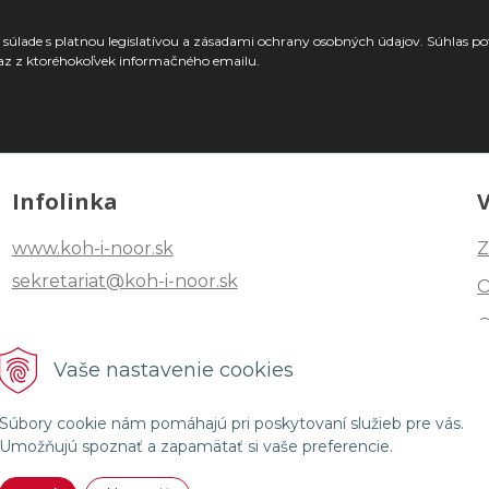
súlade s platnou legislatívou a zásadami ochrany osobných údajov. Súhlas po
az z ktoréhokoľvek informačného emailu.
Infolinka
www.koh-i-noor.sk
Z
sekretariat@koh-i-noor.sk
Tel: +421 2 40252101
Vaše nastavenie cookies
Fax: +421 2 44872870
Súbory cookie nám pomáhajú pri poskytovaní služieb pre vás.
Umožňujú spoznať a zapamätať si vaše preferencie.