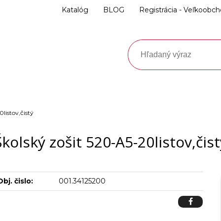
Katalóg
BLOG
Registrácia - Veľkoobc
listov,čistý
Školský zošit 520-A5-20listov,čist
Obj. čislo:
001.34125200