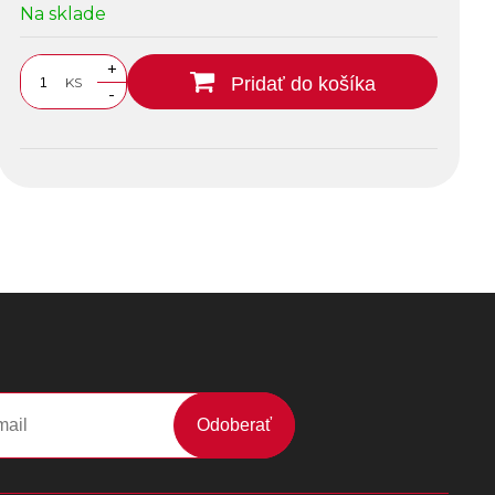
Na sklade
+
Pridať do košíka
KS
-
Odoberať