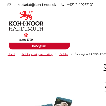
sekretariat@koh-i-noor.sk
+421 2 40252101
Kategórie
Úvod
Zošity, dosky na zošity
Zošity
Školský zošit 520-A5-20