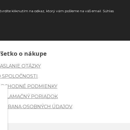
tvrdíte kliknutím na odkaz, ktorý vám pošleme na váš email. Súhlas
Všetko o nákupe
ASLANIE OTÁZKY
O SPOLOČNOSTI
OBCHODNÉ PODMIENKY
REKLAMAČNÝ PORIADOK
OCHRANA OSOBNÝCH ÚDAJOV