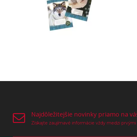
Najdôležitejšie novinky priamo na vá
Získajte zaujímavé informácie vždy medzi prvými