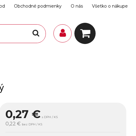
hod
Obchodné podmienky
O nás
Všetko o nákupe
ý
0,27
€
s DPH / KS
0,22 €
bez DPH / KS