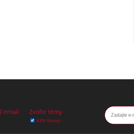
š email
Zvoľte témy
KIN-News