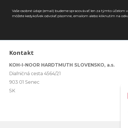
Vaše osobné údaje (email) budeme spracovávať len za týmto účelom v 
môžete kedykoľvek odvolať písomne, emailom alebo kliknutím na odk
Kontakt
KOH-I-NOOR HARDTMUTH SLOVENSKO, a.s.
Diaľničná cesta 4564/21
903 01 Senec
SK