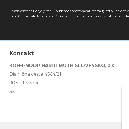
Vaše osobné údaje (email) budeme spracovávať len za týmto účelom v 
môžete kedykoľvek odvolať písomne, emailom alebo kliknutím na odk
Kontakt
KOH-I-NOOR HARDTMUTH SLOVENSKO, a.s.
Diaľničná cesta 4564/21
903 01 Senec
SK