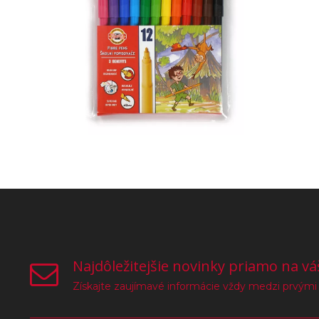
Najdôležitejšie novinky priamo na vá
Získajte zaujímavé informácie vždy medzi prvými