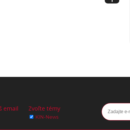
š email
Zvoľte témy
KIN-News