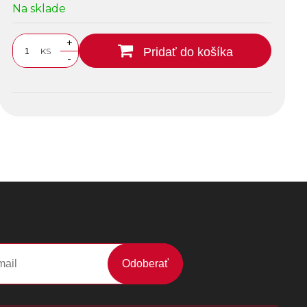
Na sklade
+
Pridať do košíka
KS
-
Odoberať