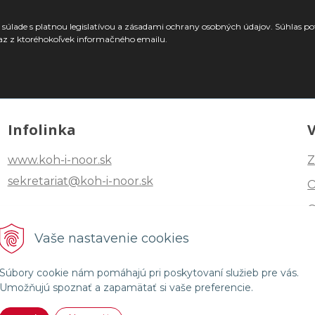
súlade s platnou legislatívou a zásadami ochrany osobných údajov. Súhlas po
az z ktoréhokoľvek informačného emailu.
Infolinka
www.koh-i-noor.sk
Z
sekretariat@koh-i-noor.sk
Tel: +421 2 40252101
Vaše nastavenie cookies
Fax: +421 2 44872870
Súbory cookie nám pomáhajú pri poskytovaní služieb pre vás.
Umožňujú spoznať a zapamätať si vaše preferencie.