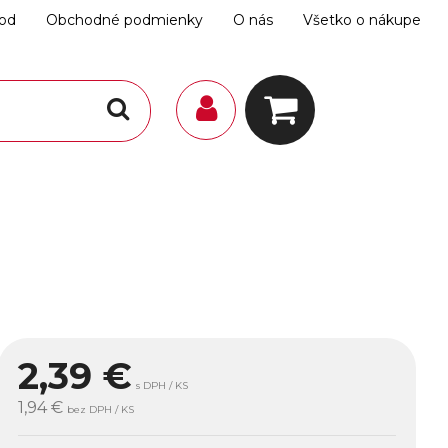
hod
Obchodné podmienky
O nás
Všetko o nákupe
2,39
€
s DPH / KS
1,94 €
bez DPH / KS