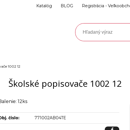
Katalóg
BLOG
Registrácia - Veľkoobc
vače 1002 12
Školské popisovače 1002 12
Balenie: 12ks
Obj. čislo:
771002AB04TE