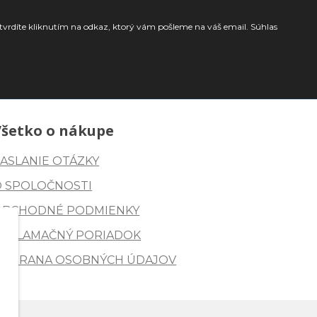
tvrdíte kliknutím na odkaz, ktorý vám pošleme na váš email. Súhlas
Všetko o nákupe
ASLANIE OTÁZKY
O SPOLOČNOSTI
OBCHODNÉ PODMIENKY
REKLAMAČNÝ PORIADOK
OCHRANA OSOBNÝCH ÚDAJOV