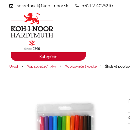
sekretariat@koh-i-noor.sk
+421 2 40252101
Kategórie
Úvod
Popisovače / fixky
Popisovače školské
Školské popiso