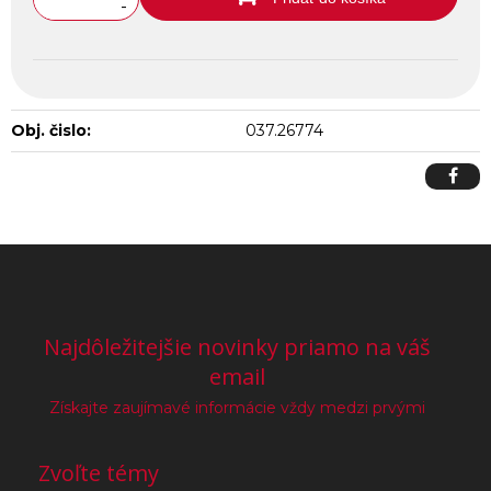
-
Obj. čislo:
037.26774
Najdôležitejšie novinky priamo na váš
email
Získajte zaujímavé informácie vždy medzi prvými
Zvoľte témy