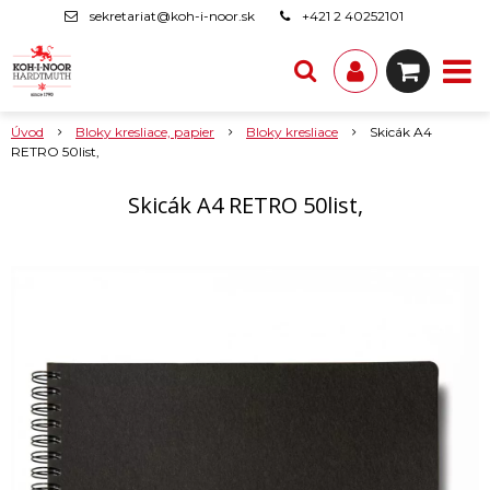
sekretariat@koh-i-noor.sk
+421 2 40252101
Úvod
Bloky kresliace, papier
Bloky kresliace
Skicák A4
RETRO 50list,
Skicák A4 RETRO 50list,