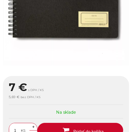
7
€
s DPH / KS
5,69 €
bez DPH / KS
Na sklade
+
KS
Pridať do košíka