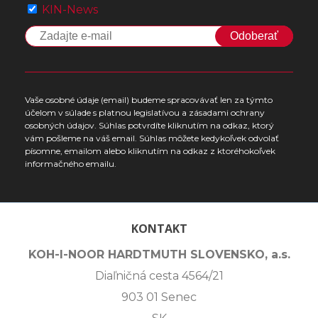
KIN-News
Odoberať
Vaše osobné údaje (email) budeme spracovávať len za týmto
účelom v súlade s platnou legislatívou a zásadami ochrany
osobných údajov. Súhlas potvrdíte kliknutím na odkaz, ktorý
vám pošleme na váš email. Súhlas môžete kedykoľvek odvolať
písomne, emailom alebo kliknutím na odkaz z ktoréhokoľvek
informačného emailu.
KONTAKT
KOH-I-NOOR HARDTMUTH SLOVENSKO, a.s.
Diaľničná cesta 4564/21
903 01 Senec