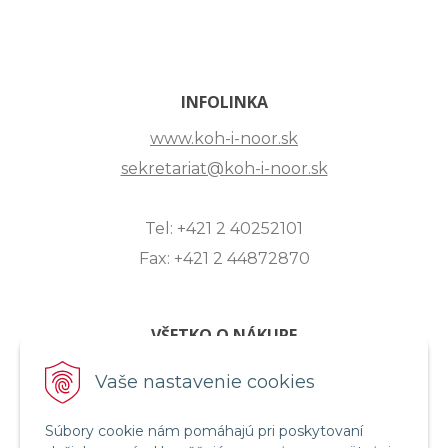
INFOLINKA
www.koh-i-noor.sk
sekretariat@koh-i-noor.sk
Tel: +421 2 40252101
Fax: +421 2 44872870
VŠETKO O NÁKUPE
ZASLANIE OTÁZKY
Vaše nastavenie cookies
O SPOLOČNOSTI
Súbory cookie nám pomáhajú pri poskytovaní
OBCHODNÉ PODMIENKY