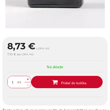
8,73
€
s DPH / KS
7,10 €
bez DPH / KS
Na sklade
+
KS
Pridať do košíka
-