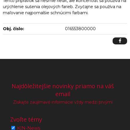
Tento prípravok sa nesmie riediť, ale koncentrát sa používa na
urýchlenie sušenia olejových farieb. Zvyčajne sa používa na
maľovanie najpomalšie schnúcimi farbami.
Obj. čislo:
016553800000
Najdôležitejšie novinky priamo na váš
email
Získajte zaujímavé informácie vždy medzi prvými
Zvoľte témy
KIN-News