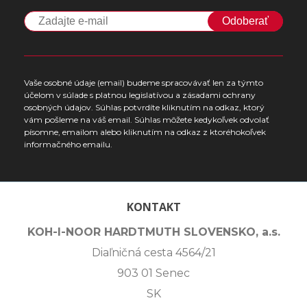
Odoberať
Vaše osobné údaje (email) budeme spracovávať len za týmto
účelom v súlade s platnou legislatívou a zásadami ochrany
osobných údajov. Súhlas potvrdíte kliknutím na odkaz, ktorý
vám pošleme na váš email. Súhlas môžete kedykoľvek odvolať
písomne, emailom alebo kliknutím na odkaz z ktoréhokoľvek
informačného emailu.
KONTAKT
KOH-I-NOOR HARDTMUTH SLOVENSKO, a.s.
Diaľničná cesta 4564/21
903 01 Senec
SK