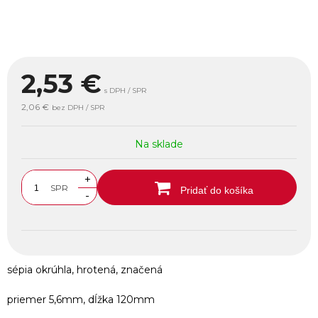
2,53
€
s DPH / SPR
2,06 €
bez DPH / SPR
Na sklade
+
SPR
Pridať do košíka
-
sépia okrúhla, hrotená, značená
priemer 5,6mm, dĺžka 120mm