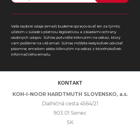
Vaše osobné údaje (email) budeme spracovávať len za týmto
účelom v súlade s platnou legislatívou a zásadami ochrany
osobných údajov. Súhlas potvrdíte kliknutím na odkaz, ktorý
vám pošleme na váš email. Súhlas môžete kedykoľvek odvolať
písomne, emailom alebo kliknutím na odkaz z ktoréhokoľvek
informačného emailu.
KONTAKT
KOH-I-NOOR HARDTMUTH SLOVENSKO, a.s.
Diaľničná cesta 4564/21
903 01 Senec
SK