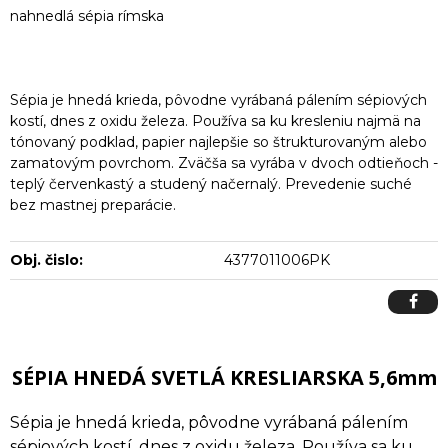
nahnedlá sépia rímska
Sépia je hnedá krieda, pôvodne vyrábaná pálením sépiových
kostí, dnes z oxidu železa. Používa sa ku kresleniu najmä na
tónovaný podklad, papier najlepšie so štrukturovaným alebo
zamatovým povrchom. Zväčša sa vyrába v dvoch odtieňoch -
teplý červenkastý a studený načernalý. Prevedenie suché
bez mastnej preparácie.
Obj. čislo:
4377011006PK
SÉPIA HNEDÁ SVETLÁ KRESLIARSKA 5,6mm
Sépia je hnedá krieda, pôvodne vyrábaná pálením
sépiových kostí, dnes z oxidu železa. Používa sa ku