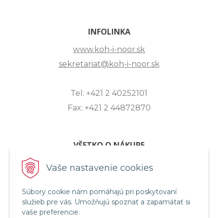
INFOLINKA
www.koh-i-noor.sk
sekretariat@koh-i-noor.sk
Tel: +421 2 40252101
Fax: +421 2 44872870
VŠETKO O NÁKUPE
ZASLANIE OTÁZKY
Vaše nastavenie cookies
O SPOLOČNOSTI
Súbory cookie nám pomáhajú pri poskytovaní
OBCHODNÉ PODMIENKY
služieb pre vás. Umožňujú spoznať a zapamätať si
REKLAMAČNÝ PORIADOK
vaše preferencie.