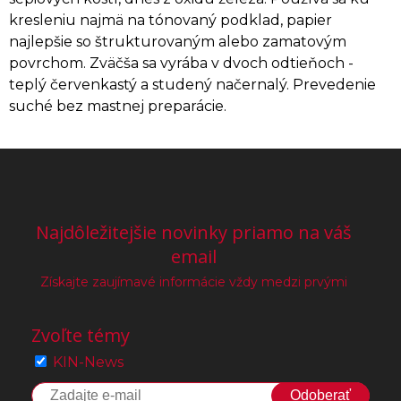
kresleniu najmä na tónovaný podklad, papier
najlepšie so štrukturovaným alebo zamatovým
povrchom. Zväčša sa vyrába v dvoch odtieňoch -
teplý červenkastý a studený načernalý. Prevedenie
suché bez mastnej preparácie.
Najdôležitejšie novinky priamo na váš
email
Získajte zaujímavé informácie vždy medzi prvými
Zvoľte témy
KIN-News
Odoberať