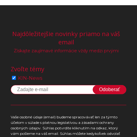
Najdôležitejšie novinky priamo na váš
email
Získajte zaujímavé informácie vždy medzi prvými
Zvoľte témy
KIN-News
Odoberať
Vaše osobné údaje (email) budeme spracovávať len za týmto
účelom v súlade s platnou legislatívou a zásadami ochrany
osobných údajov. Súhlas potvrdíte kliknutím na odkaz, ktorý
vám pošleme na váš email. Súhlas môžete kedykoľvek odvolať