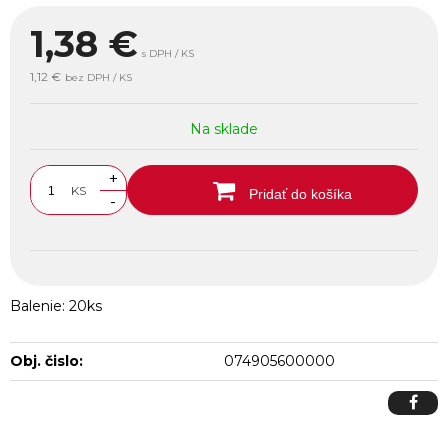
1,38
€
s DPH / KS
1,12 €
bez DPH / KS
Na sklade
+
KS
Pridať do košíka
-
Balenie: 20ks
Obj. čislo:
074905600000