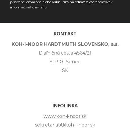
písomne, emailom alebo kliknutím na odkaz z ktoréhokoľvek
informačného emailu.
KONTAKT
KOH-I-NOOR HARDTMUTH SLOVENSKO, a.s.
Diaľničná cesta 4564/21
903 01 Senec
SK
INFOLINKA
www.koh-i-noor.sk
sekretariat@koh-i-noor.sk