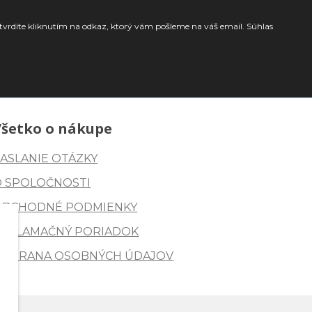
tvrdíte kliknutím na odkaz, ktorý vám pošleme na váš email. Súhlas
Všetko o nákupe
ASLANIE OTÁZKY
O SPOLOČNOSTI
OBCHODNÉ PODMIENKY
REKLAMAČNÝ PORIADOK
OCHRANA OSOBNÝCH ÚDAJOV