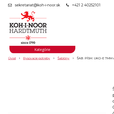
sekretariat@koh-i-noor.sk
+421 2 40252101
Kategórie
Úvod
Rysovacie potreby
Šablóny
ŠAB. PÍSM. UKO-E 7MM