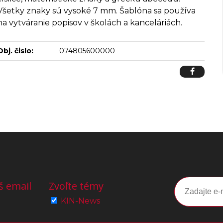
Všetky znaky sú vysoké 7 mm. Šablóna sa používa
na vytváranie popisov v školách a kanceláriách.
Obj. čislo:
074805600000
š email
Zvoľte témy
KIN-News