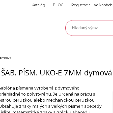
Katalóg
BLOG
Registrácia - Veľkoobc
 dymová
ŠAB. PÍSM. UKO-E 7MM dymová
Šablóna písmena vyrobená z dymového
priehľadného polystyrénu. Je určená na prácu s
ostrou ceruzkou alebo mechanickou ceruzkou.
Obsahuje znaky malých a veľkých písmen abecedy,
číslice, matematické znaky a grécku abecedu.