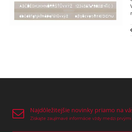
Najdôležitejšie novinky priamo na vá
Získajte zaujímavé informácie vždy medzi prvými