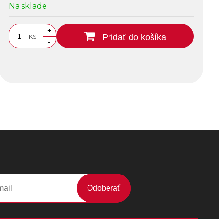
Na sklade
+
Pridať do košíka
KS
-
Odoberať