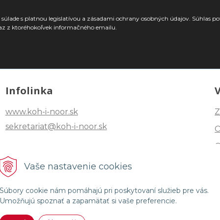
súlade s platnou legislatívou a zásadami ochrany osobných údajov. Súhlas po
az z ktoréhokoľvek informačného emailu.
Infolinka
www.koh-i-noor.sk
Z
sekretariat@koh-i-noor.sk
Tel: +421 2 40252101
Vaše nastavenie cookies
Fax: +421 2 44872870
Súbory cookie nám pomáhajú pri poskytovaní služieb pre vás.
Umožňujú spoznať a zapamätať si vaše preferencie.