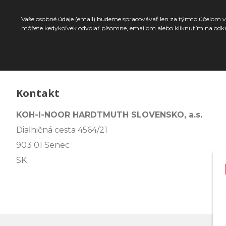
Vaše osobné údaje (email) budeme spracovávať len za týmto účelom v 
môžete kedykoľvek odvolať písomne, emailom alebo kliknutím na odk
Kontakt
KOH-I-NOOR HARDTMUTH SLOVENSKO, a.s.
Diaľničná cesta 4564/21
903 01 Senec
SK