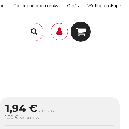
hod
Obchodné podmienky
O nás
Všetko o nákupe
1,94
€
s DPH / KS
1,58 €
bez DPH / KS