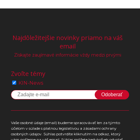
Najdôležitejšie novinky priamo na váš
email
Získajte zaujímavé informácie vždy medzi prvými
Zvoľte témy
KIN-News
Odoberať
Vaše osobné údaje (email) budeme spracovávať len za týmto
účelom v súlade s platnou legislatívou a zásadami ochrany
osobných údajov. Súhlas potvrdíte kliknutím na odkaz, ktorý
vám pošleme na váš email. Súhlas môžete kedykoľvek odvolať