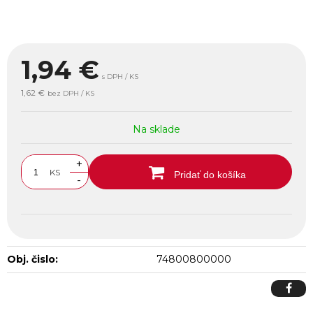
1,94
€
s DPH / KS
1,62 €
bez DPH / KS
Na sklade
+
KS
Pridať do košíka
-
Obj. čislo:
74800800000