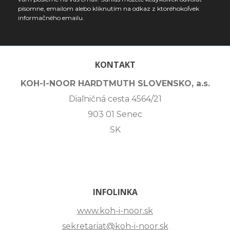
písomne, emailom alebo kliknutím na odkaz z ktoréhokoľvek
informačného emailu.
KONTAKT
KOH-I-NOOR HARDTMUTH SLOVENSKO, a.s.
Diaľničná cesta 4564/21
903 01 Senec
SK
INFOLINKA
www.koh-i-noor.sk
sekretariat@koh-i-noor.sk