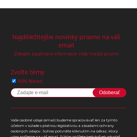
Najdôležitejšie novinky priamo na váš
email
Získajte zaujímavé informácie vždy medzi prvými
Zvoľte témy
KIN-News
Odoberať
Vaše osobné údaje (email) budeme spracovávať len za týmto
účelom v súlade s platnou legislatívou a zásadami ochrany
osobných údajov. Súhlas potvrdíte kliknutím na odkaz, ktorý
vám pošleme na váš email. Súhlas môžete kedykoľvek odvolať