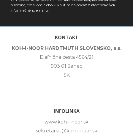
písomne, emailom alebo kliknutím na odkaz z ktoréhokoľvek
informačného emailu.
KONTAKT
KOH-I-NOOR HARDTMUTH SLOVENSKO, a.s.
Diaľničná cesta 4564/21
903 01 Senec
SK
INFOLINKA
www.koh-i-noor.sk
sekretariat@koh-i-noor.sk