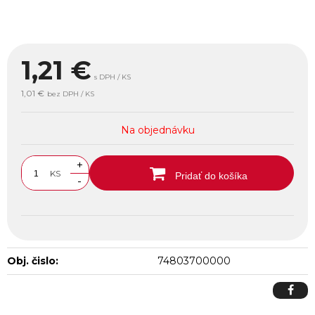
1,21
€
s DPH / KS
1,01 €
bez DPH / KS
Na objednávku
+
KS
Pridať do košíka
-
Obj. čislo:
74803700000