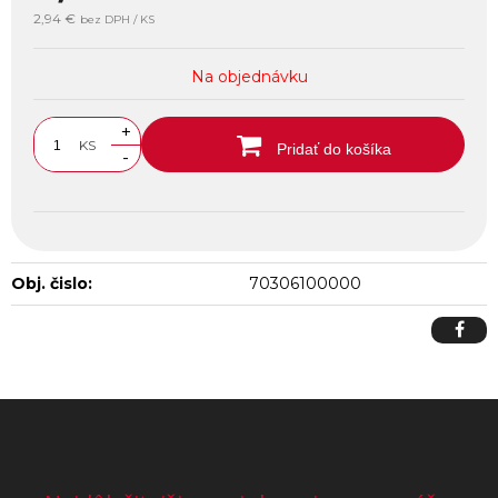
2,94 €
bez DPH / KS
Na objednávku
+
KS
Pridať do košíka
-
Obj. čislo:
70306100000