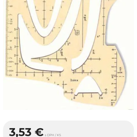
3,53
€
s DPH / KS