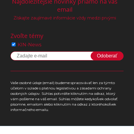
Najdôležitejšie novinky priamo na váš
email
Získajte zaujímavé informácie vždy medzi prvými
Zvoľte témy
KIN-News
Odoberať
Vaše osobné údaje (email) budeme spracovávať len za týmto
účelom v súlade s platnou legislatívou a zásadami ochrany
osobných údajov. Súhlas potvrdíte kliknutím na odkaz, ktorý
vám pošleme na váš email. Súhlas môžete kedykoľvek odvolať
písomne, emailom alebo kliknutím na odkaz z ktoréhokoľvek
informačného emailu.