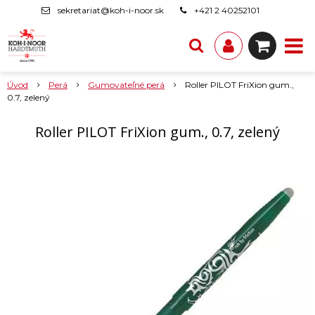
sekretariat@koh-i-noor.sk
+421 2 40252101
Úvod
Perá
Gumovateľné perá
Roller PILOT FriXion gum.,
0.7, zelený
Roller PILOT FriXion gum., 0.7, zelený