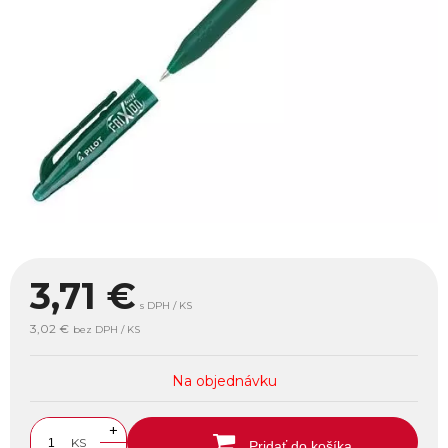
3,71
€
s DPH / KS
3,02 €
bez DPH / KS
Na objednávku
+
KS
Pridať do košíka