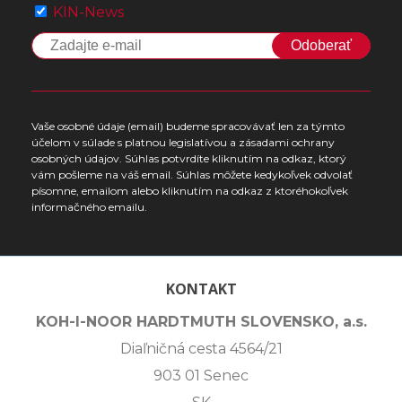
KIN-News
Odoberať
Vaše osobné údaje (email) budeme spracovávať len za týmto
účelom v súlade s platnou legislatívou a zásadami ochrany
osobných údajov. Súhlas potvrdíte kliknutím na odkaz, ktorý
vám pošleme na váš email. Súhlas môžete kedykoľvek odvolať
písomne, emailom alebo kliknutím na odkaz z ktoréhokoľvek
informačného emailu.
KONTAKT
KOH-I-NOOR HARDTMUTH SLOVENSKO, a.s.
Diaľničná cesta 4564/21
903 01 Senec