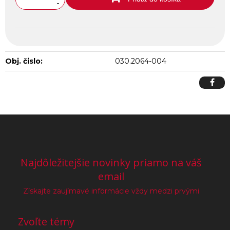
-
Obj. čislo:
030.2064-004
Najdôležitejšie novinky priamo na váš
email
Získajte zaujímavé informácie vždy medzi prvými
Zvoľte témy