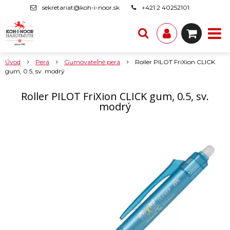
sekretariat@koh-i-noor.sk
+421 2 40252101
Úvod
Perá
Gumovateľné perá
Roller PILOT FriXion CLICK
gum, 0.5, sv. modrý
Roller PILOT FriXion CLICK gum, 0.5, sv.
modrý