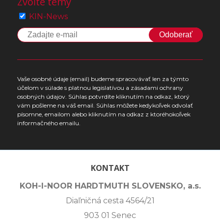
Zvoľte témy
KIN-News
Odoberať
Vaše osobné údaje (email) budeme spracovávať len za týmto
účelom v súlade s platnou legislatívou a zásadami ochrany
osobných údajov. Súhlas potvrdíte kliknutím na odkaz, ktorý
vám pošleme na váš email. Súhlas môžete kedykoľvek odvolať
písomne, emailom alebo kliknutím na odkaz z ktoréhokoľvek
informačného emailu.
KONTAKT
KOH-I-NOOR HARDTMUTH SLOVENSKO, a.s.
Diaľničná cesta 4564/21
903 01 Senec