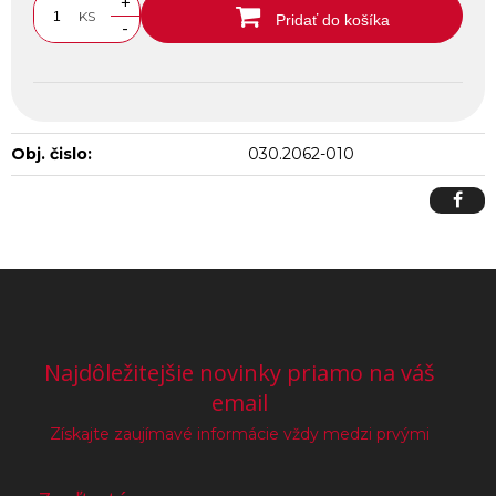
+
KS
Pridať do košíka
-
Obj. čislo:
030.2062-010
Najdôležitejšie novinky priamo na váš
email
Získajte zaujímavé informácie vždy medzi prvými