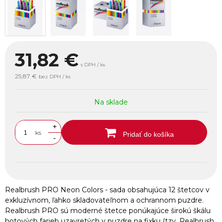
31,82
€
s DPH / ks
25,87 €
bez DPH / ks
Na sklade
+
ks
Pridať do košíka
-
Realbrush PRO Neon Colors - sada obsahujúca 12 štetcov v
exkluzívnom, ľahko skladovateľnom a ochrannom puzdre.
Realbrush PRO sú moderné štetce ponúkajúce širokú škálu
hotových farieb uzavretých v puzdre na fixku (tzv. Realbrush