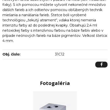
fixky). S ich pomocou môžete vytvoriť nekonečné množstvo
ďalších farieb a ich odtieňov pomocou obľúbených techník
miešania a nanášania farieb. Štetce boli vyrobené
technológiou „tekutý atrament“, vďaka ktorej nemenia
intenzitu farby až do poslednej kvapky. Obsahujú 2,4 ml
netoxickej farby s intenzívnou farbou na báze farbív alebo v
prípade neónových farieb na báze pigmentov. Veľkosť štetca:
4 mm.
Obj. čislo:
31C12
Fotogaléria