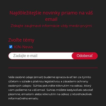
Najdôležitejšie novinky priamo na váš
email
Získajte zaujímavé informácie vždy medzi prvými
Zvoľte témy
KIN-News
Odoberať
Vaše osobné údaje (email) budeme spracovávať len za týmto
účelom v súlade s platnou legislatívou a zásadami ochrany
osobných údajov. Súhlas potvrdíte kliknutím na odkaz, ktorý
vám pošleme na váš email. Súhlas môžete kedykoľvek odvolať
písomne, emailom alebo kliknutím na odkaz z ktoréhokoľvek
informačného emailu.