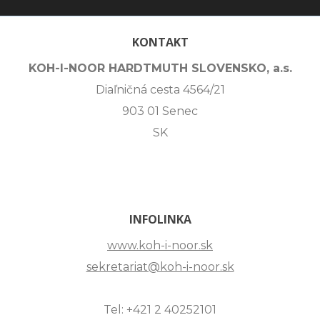
KONTAKT
KOH-I-NOOR HARDTMUTH SLOVENSKO, a.s.
Diaľničná cesta 4564/21
903 01 Senec
SK
INFOLINKA
www.koh-i-noor.sk
sekretariat@koh-i-noor.sk
Tel: +421 2 40252101