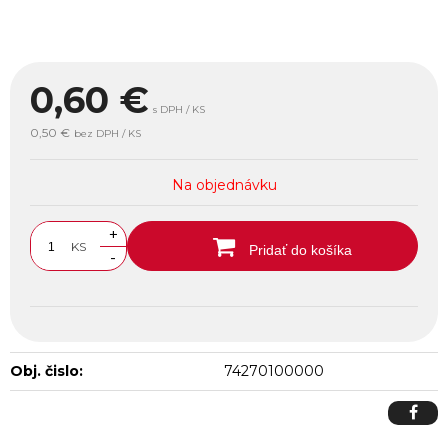
0,60
€
s DPH / KS
0,50 €
bez DPH / KS
Na objednávku
+
KS
Pridať do košíka
-
Obj. čislo:
74270100000