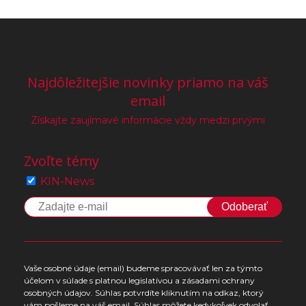
Najdôležitejšie novinky priamo na váš
email
Získajte zaujímavé informácie vždy medzi prvými
Zvoľte témy
KIN-News
Odoberať
Vaše osobné údaje (email) budeme spracovávať len za týmto
účelom v súlade s platnou legislatívou a zásadami ochrany
osobných údajov. Súhlas potvrdíte kliknutím na odkaz, ktorý
vám pošleme na váš email. Súhlas môžete kedykoľvek odvolať