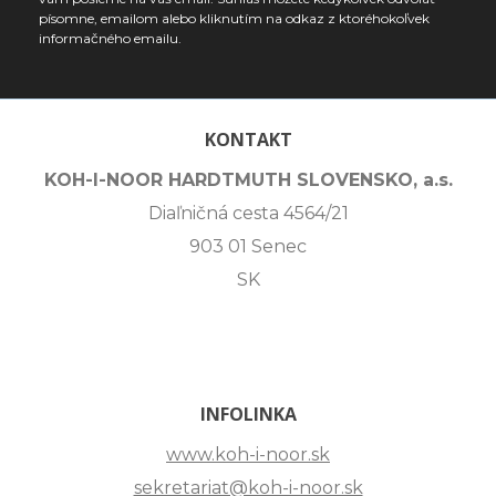
písomne, emailom alebo kliknutím na odkaz z ktoréhokoľvek
informačného emailu.
KONTAKT
KOH-I-NOOR HARDTMUTH SLOVENSKO, a.s.
Diaľničná cesta 4564/21
903 01 Senec
SK
INFOLINKA
www.koh-i-noor.sk
sekretariat@koh-i-noor.sk