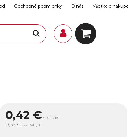
hod
Obchodné podmienky
O nás
Všetko o nákupe
0,42
€
s DPH / KS
0,35 €
bez DPH / KS