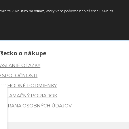
tvrdíte kliknutím na odkaz, ktorý vám pošleme na váš email. Súhlas
Všetko o nákupe
ASLANIE OTÁZKY
O SPOLOČNOSTI
OBCHODNÉ PODMIENKY
REKLAMAČNÝ PORIADOK
OCHRANA OSOBNÝCH ÚDAJOV