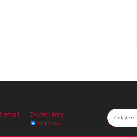
š email
Zvoľte témy
KIN-News