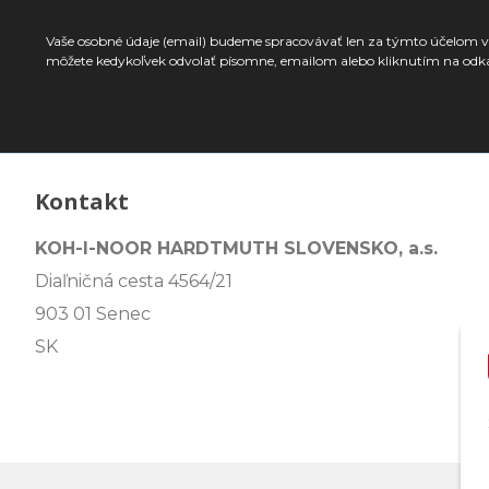
Vaše osobné údaje (email) budeme spracovávať len za týmto účelom v 
môžete kedykoľvek odvolať písomne, emailom alebo kliknutím na odk
Kontakt
KOH-I-NOOR HARDTMUTH SLOVENSKO, a.s.
Diaľničná cesta 4564/21
903 01 Senec
SK