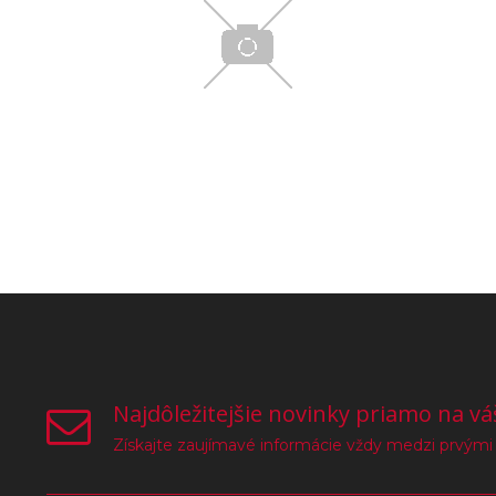
Najdôležitejšie novinky priamo na vá
Získajte zaujímavé informácie vždy medzi prvými