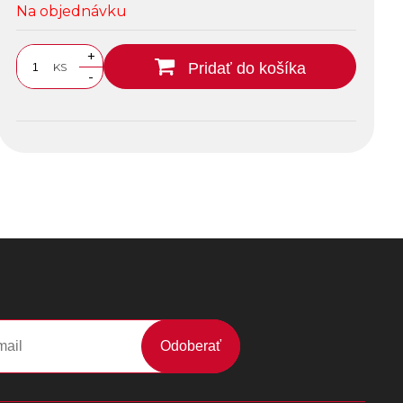
Na objednávku
+
Pridať do košíka
KS
-
Odoberať