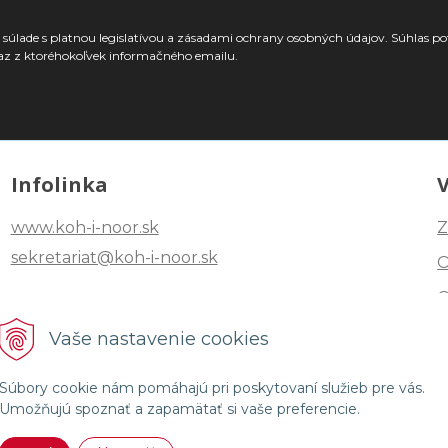
súlade s platnou legislatívou a zásadami ochrany osobných údajov. Súhlas po
az z ktoréhokoľvek informačného emailu.
Infolinka
www.koh-i-noor.sk
Z
sekretariat@koh-i-noor.sk
Tel: +421 2 40252101
Vaše nastavenie cookies
Fax: +421 2 44872870
Súbory cookie nám pomáhajú pri poskytovaní služieb pre vás.
Umožňujú spoznať a zapamätať si vaše preferencie.