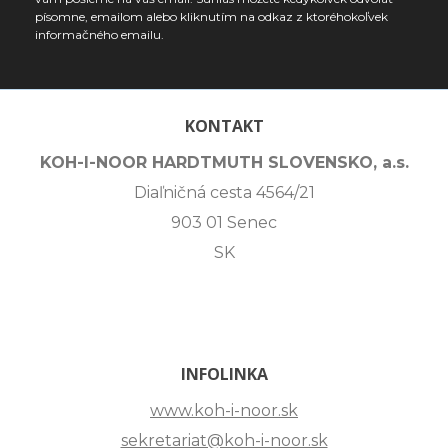
písomne, emailom alebo kliknutím na odkaz z ktoréhokoľvek
informačného emailu.
KONTAKT
KOH-I-NOOR HARDTMUTH SLOVENSKO, a.s.
Diaľničná cesta 4564/21
903 01 Senec
SK
INFOLINKA
www.koh-i-noor.sk
sekretariat@koh-i-noor.sk