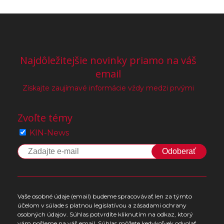
Najdôležitejšie novinky priamo na váš
email
Získajte zaujímavé informácie vždy medzi prvými
Zvoľte témy
KIN-News
Odoberať
Vaše osobné údaje (email) budeme spracovávať len za týmto
účelom v súlade s platnou legislatívou a zásadami ochrany
osobných údajov. Súhlas potvrdíte kliknutím na odkaz, ktorý
vám pošleme na váš email. Súhlas môžete kedykoľvek odvolať