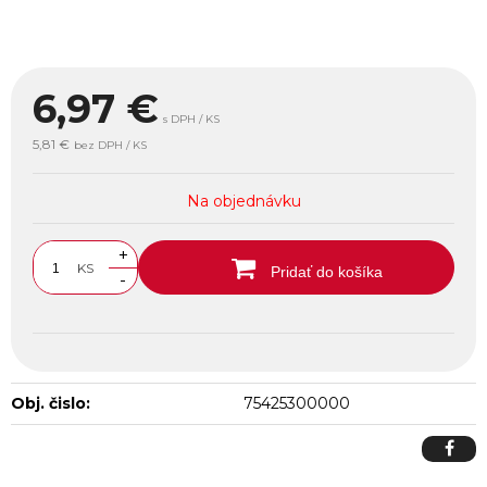
6,97
€
s DPH / KS
5,81 €
bez DPH / KS
Na objednávku
+
KS
Pridať do košíka
-
Obj. čislo:
75425300000