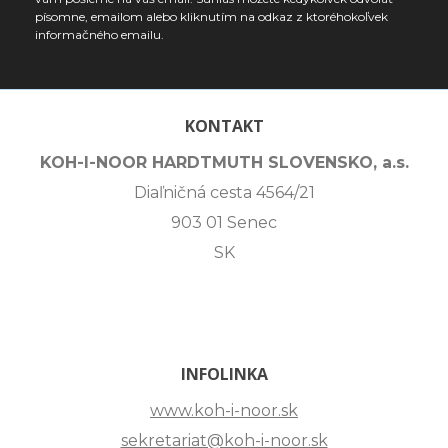
písomne, emailom alebo kliknutím na odkaz z ktoréhokoľvek
informačného emailu.
KONTAKT
KOH-I-NOOR HARDTMUTH SLOVENSKO, a.s.
Diaľničná cesta 4564/21
903 01 Senec
SK
INFOLINKA
www.koh-i-noor.sk
sekretariat@koh-i-noor.sk