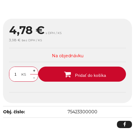
4,78
€
s DPH / KS
3,98 €
bez DPH / KS
Na objednávku
+
KS
Pridať do košíka
-
Obj. čislo:
75423300000