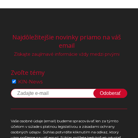
Najdôležitejšie novinky priamo na váš
email
Získajte zaujímavé informácie vždy medzi prvými
Zvoľte témy
KIN-News
Odoberať
Vaše osobné údaje (email) budeme spracovávať len za týmto
účelom v súlade s platnou legislatívou a zásadami ochrany
osobných údajov. Súhlas potvrdíte kliknutím na odkaz, ktorý
vám pošleme na váš email. Súhlas môžete kedykoľvek odvolať