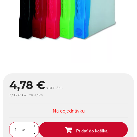
4,78
€
s DPH / KS
3,98 €
bez DPH / KS
Na objednávku
+
KS
Pridať do košíka
-