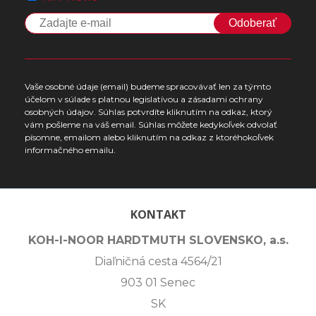
Odoberať
Vaše osobné údaje (email) budeme spracovávať len za týmto
účelom v súlade s platnou legislatívou a zásadami ochrany
osobných údajov. Súhlas potvrdíte kliknutím na odkaz, ktorý
vám pošleme na váš email. Súhlas môžete kedykoľvek odvolať
písomne, emailom alebo kliknutím na odkaz z ktoréhokoľvek
informačného emailu.
KONTAKT
KOH-I-NOOR HARDTMUTH SLOVENSKO, a.s.
Diaľničná cesta 4564/21
903 01 Senec
SK