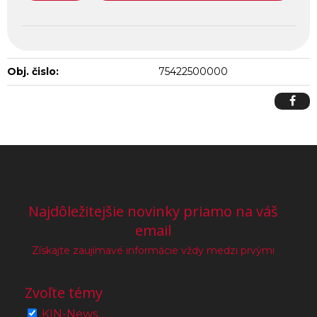
Obj. čislo:
75422500000
Najdôležitejšie novinky priamo na váš
email
Získajte zaujímavé informácie vždy medzi prvými
Zvoľte témy
KIN-News