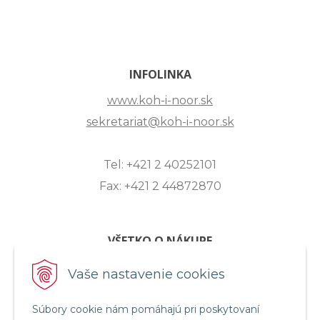
INFOLINKA
www.koh-i-noor.sk
sekretariat@koh-i-noor.sk
Tel: +421 2 40252101
Fax: +421 2 44872870
VŠETKO O NÁKUPE
ZASLANIE OTÁZKY
Vaše nastavenie cookies
O SPOLOČNOSTI
Súbory cookie nám pomáhajú pri poskytovaní
OBCHODNÉ PODMIENKY