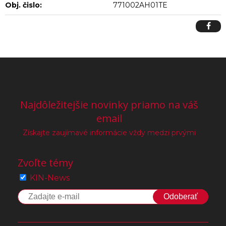
Obj. čislo:
771002AH01TE
Najdôležitejšie novinky priamo na váš
email
Získajte zaujímavé informácie vždy medzi prvými
Zvoľte témy
KIN-News
Odoberať