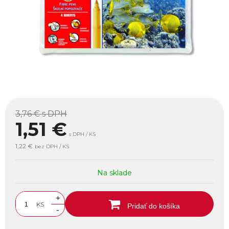
3,76 €
s DPH
1,51
€
s DPH / KS
1,22 €
bez DPH / KS
Na sklade
+
KS
Pridať do košíka
-