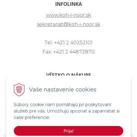
INFOLINKA
www.koh-i-noor.sk
sekretariat@koh-i-noor.sk
Tel: +421 2 40252101
Fax: +421 2 44872870
VŠETKO O NÁKUPE
ZASLANIE OTÁZKY
Vaše nastavenie cookies
O SPOLOČNOSTI
Súbory cookie nám pomáhajú pri poskytovaní
OBCHODNÉ PODMIENKY
služieb pre vás. Umožňujú spoznať a zapamätať si
REKLAMAČNÝ PORIADOK
vaše preferencie.
OCHRANA OSOBNÝCH ÚDAJOV
Prijať