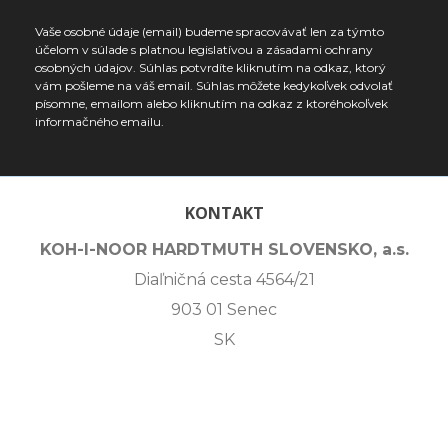
Vaše osobné údaje (email) budeme spracovávať len za týmto
účelom v súlade s platnou legislatívou a zásadami ochrany
osobných údajov. Súhlas potvrdíte kliknutím na odkaz, ktorý
vám pošleme na váš email. Súhlas môžete kedykoľvek odvolať
písomne, emailom alebo kliknutím na odkaz z ktoréhokoľvek
informačného emailu.
KONTAKT
KOH-I-NOOR HARDTMUTH SLOVENSKO, a.s.
Diaľničná cesta 4564/21
903 01 Senec
SK