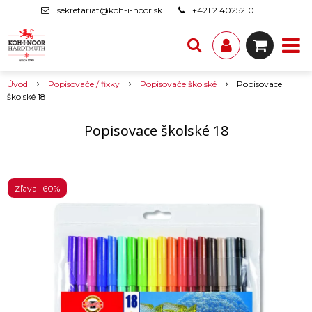
sekretariat@koh-i-noor.sk
+421 2 40252101
Úvod
Popisovače / fixky
Popisovače školské
Popisovace
školské 18
Popisovace školské 18
Zľava -60%