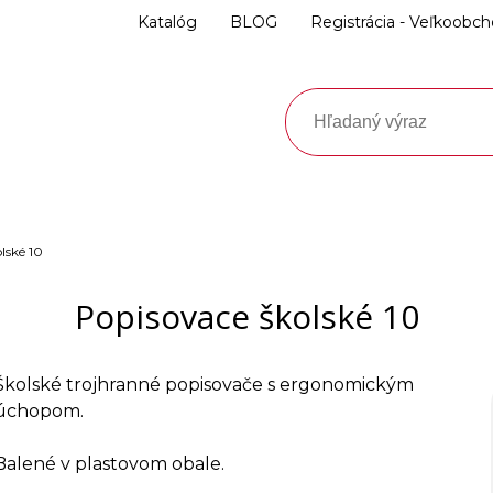
Katalóg
BLOG
Registrácia - Veľkoobc
lské 10
Popisovace školské 10
Školské trojhranné popisovače s ergonomickým
úchopom.
Balené v plastovom obale.