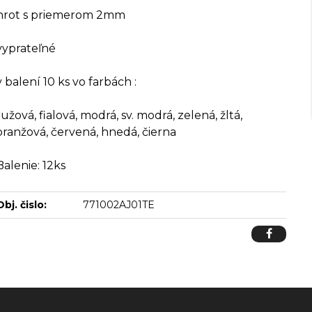
hrot s priemerom 2mm
vyprateľné
v balení 10 ks vo farbách :
ružová, fialová, modrá, sv. modrá, zelená, žltá,
oranžová, červená, hnedá, čierna
Balenie: 12ks
Obj. čislo:
771002AJ01TE