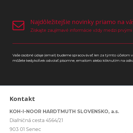
Najdôležitejšie novinky priamo na vá
Získajte zaujímavé informácie vždy medzi prvými
Vaše osobné údaje (email) budeme spracovávať len za týmto účelom v 
môžete kedykoľvek odvolať písomne, emailom alebo kliknutím na odk
Kontakt
KOH-I-NOOR HARDTMUTH SLOVENSKO, a.s.
Diaľničná cesta 4564/21
903 01 Senec