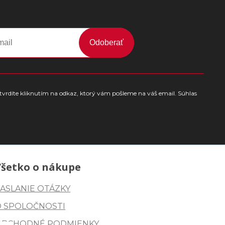
Odoberať
tvrdíte kliknutím na odkaz, ktorý vám pošleme na váš email. Súhlas
Všetko o nákupe
ASLANIE OTÁZKY
O SPOLOČNOSTI
OBCHODNÉ PODMIENKY