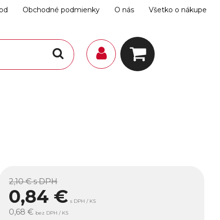
hod
Obchodné podmienky
O nás
Všetko o nákupe
2,10 €
s DPH
0,84
€
s DPH / KS
0,68 €
bez DPH / KS