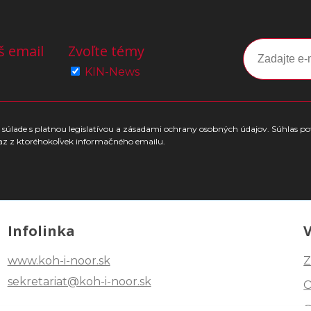
š email
Zvoľte témy
KIN-News
súlade s platnou legislatívou a zásadami ochrany osobných údajov. Súhlas po
az z ktoréhokoľvek informačného emailu.
Infolinka
www.koh-i-noor.sk
Z
sekretariat@koh-i-noor.sk