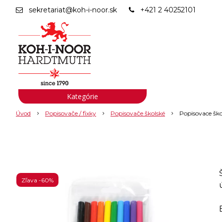
sekretariat@koh-i-noor.sk
+421 2 40252101
Kategórie
Úvod
Popisovače / fixky
Popisovače školské
Popisovace ško
Zľava -60%