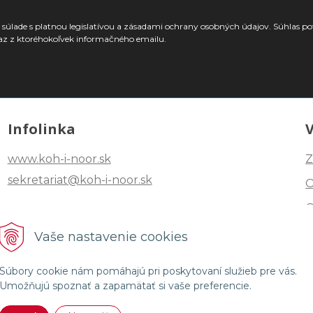
súlade s platnou legislatívou a zásadami ochrany osobných údajov. Súhlas po
az z ktoréhokoľvek informačného emailu.
Infolinka
www.koh-i-noor.sk
Z
sekretariat@koh-i-noor.sk
Tel: +421 2 40252101
Vaše nastavenie cookies
Fax: +421 2 44872870
Súbory cookie nám pomáhajú pri poskytovaní služieb pre vás.
Umožňujú spoznať a zapamätať si vaše preferencie.