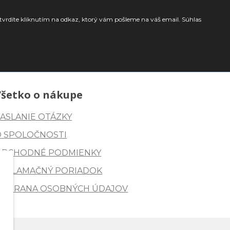
tvrdíte kliknutím na odkaz, ktorý vám pošleme na váš email. Súhlas
Všetko o nákupe
ASLANIE OTÁZKY
O SPOLOČNOSTI
OBCHODNÉ PODMIENKY
REKLAMAČNÝ PORIADOK
OCHRANA OSOBNÝCH ÚDAJOV