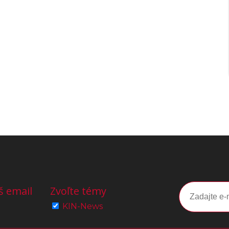
š email
Zvoľte témy
KIN-News