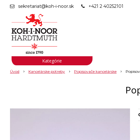
sekretariat@koh-i-noor.sk
+421 2 40252101
Kategórie
Úvod
Kancelárske potreby
Popisovače kancelárske
Popisov
Po