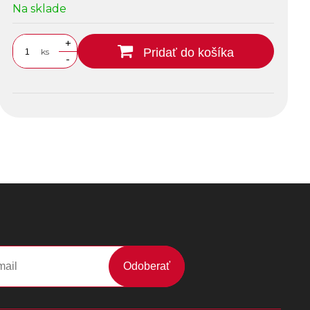
Na sklade
+
Pridať do košíka
ks
-
Odoberať