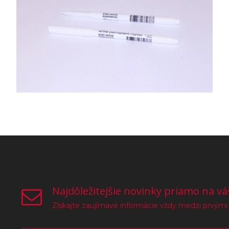
Najdôležitejšie novinky priamo na vá
Získajte zaujímavé informácie vždy medzi prvými