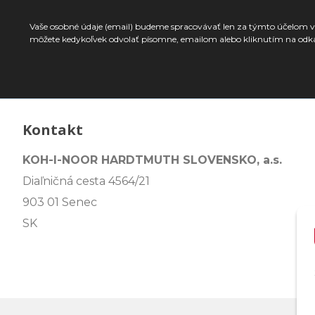
Vaše osobné údaje (email) budeme spracovávať len za týmto účelom v 
môžete kedykoľvek odvolať písomne, emailom alebo kliknutím na odk
Kontakt
KOH-I-NOOR HARDTMUTH SLOVENSKO, a.s.
Diaľničná cesta 4564/21
903 01 Senec
SK