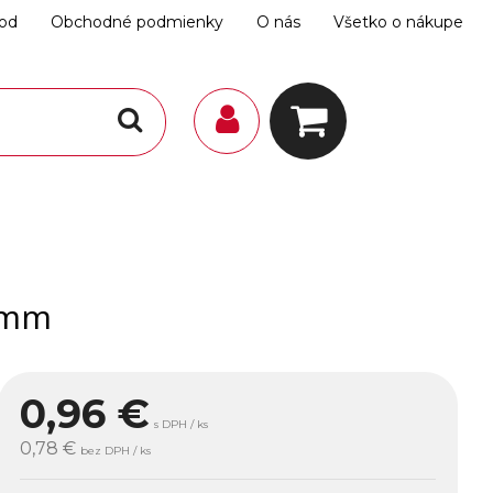
hod
Obchodné podmienky
O nás
Všetko o nákupe
2mm
0,96
€
s DPH / ks
0,78 €
bez DPH / ks