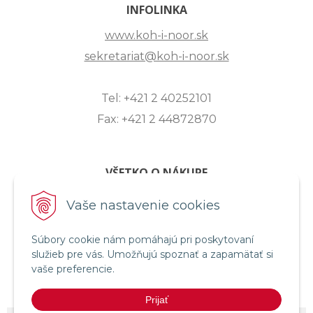
INFOLINKA
www.koh-i-noor.sk
sekretariat@koh-i-noor.sk
Tel: +421 2 40252101
Fax: +421 2 44872870
VŠETKO O NÁKUPE
ZASLANIE OTÁZKY
Vaše nastavenie cookies
O SPOLOČNOSTI
Súbory cookie nám pomáhajú pri poskytovaní
OBCHODNÉ PODMIENKY
služieb pre vás. Umožňujú spoznať a zapamätať si
REKLAMAČNÝ PORIADOK
vaše preferencie.
OCHRANA OSOBNÝCH ÚDAJOV
Prijať