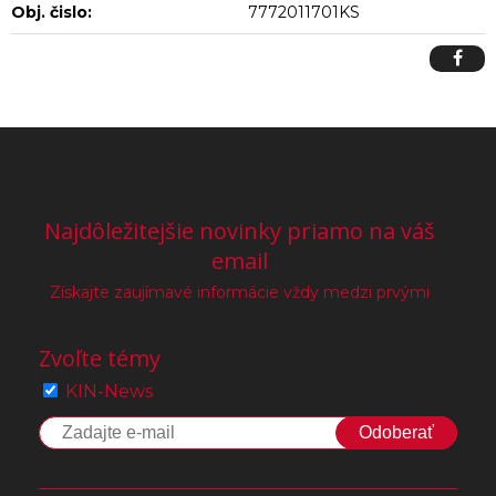
Obj. čislo:
7772011701KS
Najdôležitejšie novinky priamo na váš
email
Získajte zaujímavé informácie vždy medzi prvými
Zvoľte témy
KIN-News
Odoberať