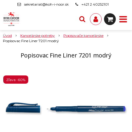
sekretariat@koh-i-noor.sk
+421 2 40252101
Úvod
Kancelárske potreby
Popisovače kancelárske
Popisovac Fine Liner 7201 modrý
Popisovac Fine Liner 7201 modrý
Zľava -60%