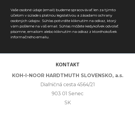
Vaše osobné údaje (email) budeme spracovávať len za týmto
účelom v súlade s platnou legislatívou a zásadami ochrany
osobných údajov. Súhlas potvrdíte kliknutím na odkaz, ktorý
vám pošleme na váš email. Súhlas môžete kedykoľvek odvolať
písomne, emailom alebo kliknutím na odkaz z ktoréhokoľvek
informačného emailu.
KONTAKT
KOH-I-NOOR HARDTMUTH SLOVENSKO, a.s.
Diaľničná cesta 4564/21
903 01 Senec
SK