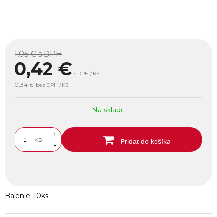
1,05 €
s DPH
0,42
€
s DPH / KS
0,34 €
bez DPH / KS
Na sklade
+
KS
Pridať do košíka
-
Balenie: 10ks