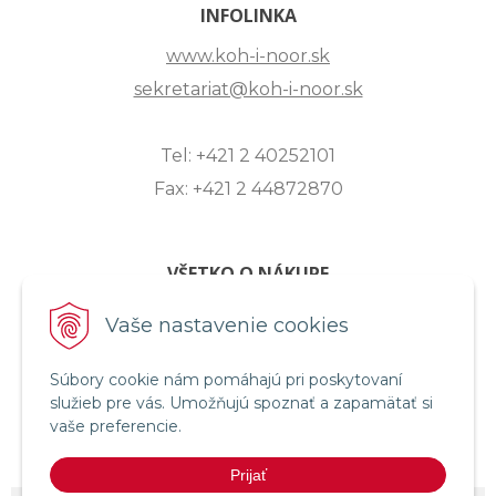
INFOLINKA
www.koh-i-noor.sk
sekretariat@koh-i-noor.sk
Tel: +421 2 40252101
Fax: +421 2 44872870
VŠETKO O NÁKUPE
ZASLANIE OTÁZKY
Vaše nastavenie cookies
O SPOLOČNOSTI
Súbory cookie nám pomáhajú pri poskytovaní
OBCHODNÉ PODMIENKY
služieb pre vás. Umožňujú spoznať a zapamätať si
REKLAMAČNÝ PORIADOK
vaše preferencie.
OCHRANA OSOBNÝCH ÚDAJOV
Prijať