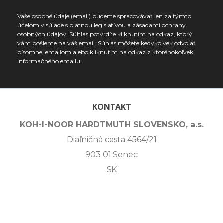
Vaše osobné údaje (email) budeme spracovávať len za týmto
účelom v súlade s platnou legislatívou a zásadami ochrany
osobných údajov. Súhlas potvrdíte kliknutím na odkaz, ktorý
vám pošleme na váš email. Súhlas môžete kedykoľvek odvolať
písomne, emailom alebo kliknutím na odkaz z ktoréhokoľvek
informačného emailu.
KONTAKT
KOH-I-NOOR HARDTMUTH SLOVENSKO, a.s.
Diaľničná cesta 4564/21
903 01 Senec
SK