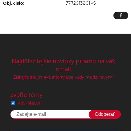
Obj. čislo:
7772013801KS
Najdôležitejšie novinky priamo na váš
email
Získajte zaujímavé informácie vždy medzi prvými
Zvoľte témy
KIN-News
Odoberať