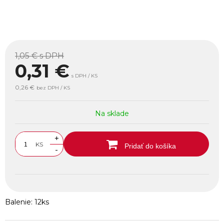
1,05 €
s DPH
0,31
€
s DPH / KS
0,26 €
bez DPH / KS
Na sklade
+
KS
Pridať do košíka
-
Balenie: 12ks